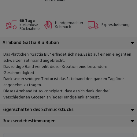
Breite
MM
60 Tage
Handgemachter
kostenlose
Expresslieferung
Schmuck
Rücknahme
Armband Gattia Blu Ruban
Das Plättchen "Gattia Blu" erfindet sich neu. Es ist auf einem eleganten
schwarzen Satinband angebracht.
Das seidige Band verleiht dieser Kreation eine besondere
Geschmeidigkeit.
Dank seiner seidigen Textur ist das Satinband den ganzen Tag über
angenehm zu tragen.
Dieses Armband ist so konzipiert, dass es sich dank der drei
verschiedenen Grössen an jedes Handgelenk anpasst..
Eigenschaften des Schmuckstücks
Rücksendebestimmungen