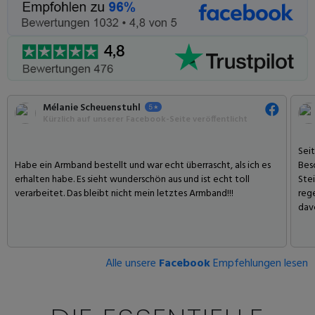
Mélanie Scheuenstuhl
Kürzlich auf unserer Facebook-Seite veröffentlicht
Seit
Habe ein Armband bestellt und war echt überrascht, als ich es
Bes
erhalten habe. Es sieht wunderschön aus und ist echt toll
Stei
verarbeitet. Das bleibt nicht mein letztes Armband!!!
reg
dav
Alle unsere
Facebook
Empfehlungen lesen