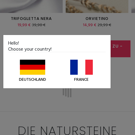
TRIFOGLETTA NERA
ORVIETINO
19,99 €
39,98 €
14,99 €
29,99 €
Hello!
ALLE ANGEBOTE SEHEN
SCHMUCK OUTLET ZU
-
Choose your country!
50%
DEUTSCHLAND
FRANCE
DIE NATURSTEINE