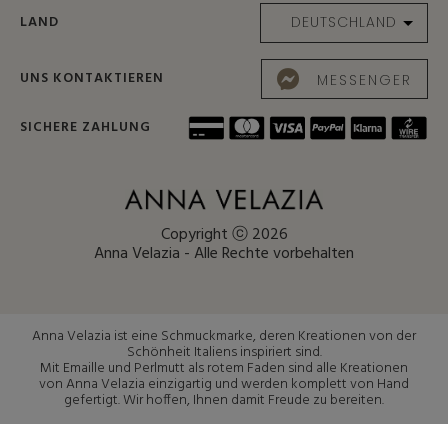
LAND
UNS KONTAKTIEREN
MESSENGER
SICHERE ZAHLUNG
Copyright ⓒ 2026
Anna Velazia - Alle Rechte vorbehalten
Anna Velazia ist eine Schmuckmarke, deren Kreationen von der
Schönheit Italiens inspiriert sind.
Mit Emaille und Perlmutt als rotem Faden sind alle Kreationen
von Anna Velazia einzigartig und werden komplett von Hand
gefertigt. Wir hoffen, Ihnen damit Freude zu bereiten.