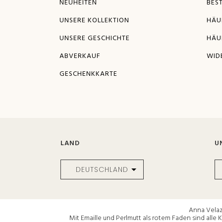
NEUHEITEN
BES
UNSERE KOLLEKTION
HÄU
UNSERE GESCHICHTE
HÄU
ABVERKAUF
WID
GESCHENKKARTE
LAND
U
Anna Velazi
Mit Emaille und Perlmutt als rotem Faden sind alle