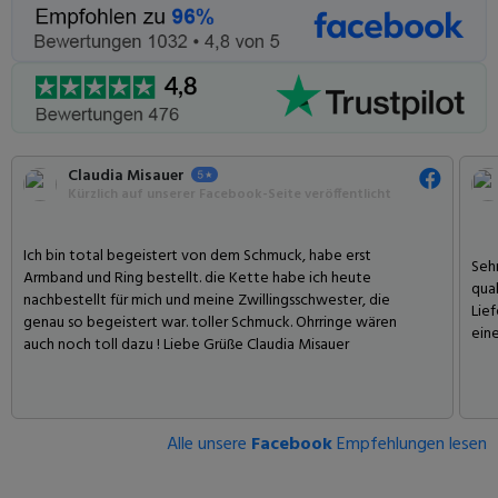
Claudia Misauer
Kürzlich auf unserer Facebook-Seite veröffentlicht
Ich bin total begeistert von dem Schmuck, habe erst
Seh
Armband und Ring bestellt. die Kette habe ich heute
qual
nachbestellt für mich und meine Zwillingsschwester, die
Lief
genau so begeistert war. toller Schmuck. Ohrringe wären
ein
auch noch toll dazu ! Liebe Grüße Claudia Misauer
Alle unsere
Facebook
Empfehlungen lesen