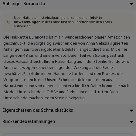
Anhänger Buranotto
Jeder Naturstein ist einzigartig und kann daher
leichte
Abweichungen
in der Farbe und den Facetten von den Fotos
aufweisen.
Die Halskette Buranotto ist mit 4 wunderschönen blauen Amazoniten
geschmückt, die sorgfältig zwischen den von Anna Velazia signierten
Anhängern aus rosévergoldeten Edelstahl angeordnet sind. Mit einer
Länge von 48 cm und einem verstellbaren Teil von 6,5 cm passt sich
dieses Halsband leicht Ihrem Halsumfang an. In der Steinheilkunde wird
Amazonit wegen seiner beruhigenden Wirkung auf die Seele
geschätzt. Er soll die innere Harmonie fördern und den Prozess des
Vergebens erleichtern. Unsere Schmuckstücke bestehen aus
Natursteinen und sind daher alle unterschiedlich. Daher können je nach
Modell Unterschiede in Größe und Farbnuancen auftreten. Diese
Unterschiede machen jeden Stein einzigartig.
Eigenschaften des Schmuckstücks
Rücksendebestimmungen