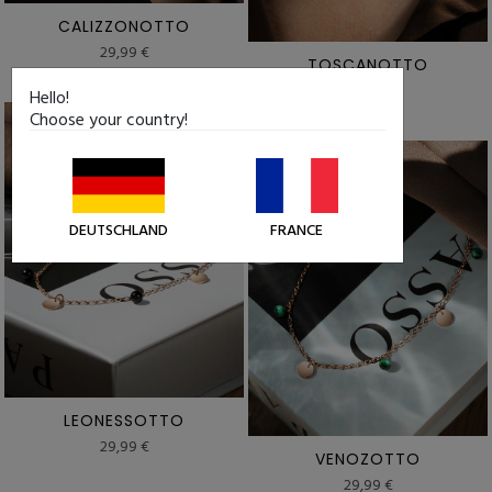
CALIZZONOTTO
29,99 €
TOSCANOTTO
29,99 €
Hello!
Choose your country!
DEUTSCHLAND
FRANCE
LEONESSOTTO
29,99 €
VENOZOTTO
29,99 €