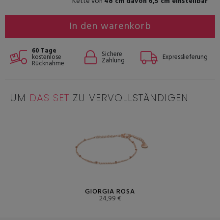
Kette von
48 cm davon 6,5 cm einstellbar
In den warenkorb
60 Tage
Sichere
kostenlose
Expresslieferung
Zahlung
Rücknahme
UM
DAS SET
ZU VERVOLLSTÄNDIGEN
GIORGIA ROSA
24,99 €