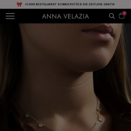
AB
89€ BESTELLWERT
SCHMUCKSTÜCK DIE ZEITLOSE
GRATIS
0