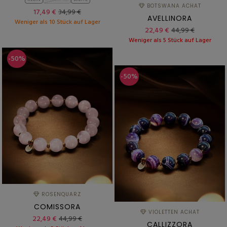
KLEIN
STANDARD
BREITE
BOTSWANA ACHAT
17,49 €
34,99 €
AVELLINORA
Weniger als 10 Stück auf Lager
22,49 €
44,99 €
Weniger als 5 Stück auf Lager
-50%
-50%
ROSENQUARZ
COMISSORA
VIOLETTEN ACHAT
22,49 €
44,99 €
CALLIZZORA