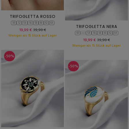
TRIFOGLETTA ROSSO
50
52
54
56
58
60
62
64
TRIFOGLETTA NERA
19,99 €
39,98 €
50
52
54
56
58
60
62
64
Weniger als 15 Stück auf Lager
19,99 €
39,98 €
Weniger als 15 Stück auf Lager
-50%
-50%