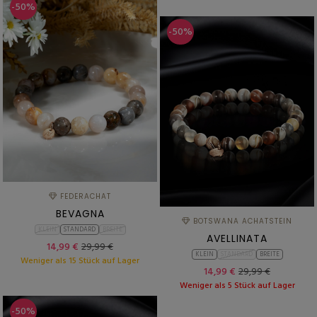
-50%
-50%
FEDERACHAT
BEVAGNA
BOTSWANA ACHATSTEIN
KLEIN
STANDARD
BREITE
AVELLINATA
14,99 €
29,99 €
KLEIN
STANDARD
BREITE
Weniger als 15 Stück auf Lager
14,99 €
29,99 €
Weniger als 5 Stück auf Lager
-50%