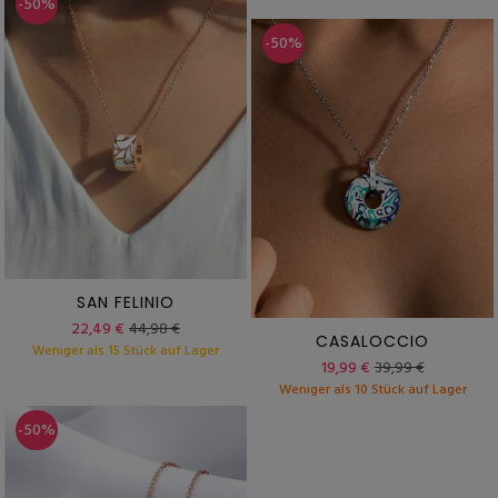
-50%
-50%
SAN FELINIO
22,49 €
44,98 €
CASALOCCIO
Weniger als 15 Stück auf Lager
19,99 €
39,99 €
Weniger als 10 Stück auf Lager
-50%