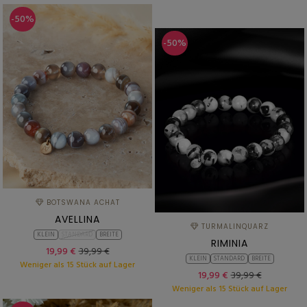
-50%
-50%
BOTSWANA ACHAT
AVELLINA
TURMALINQUARZ
KLEIN
STANDARD
BREITE
RIMINIA
19,99 €
39,99 €
KLEIN
STANDARD
BREITE
Weniger als 15 Stück auf Lager
19,99 €
39,99 €
Weniger als 15 Stück auf Lager