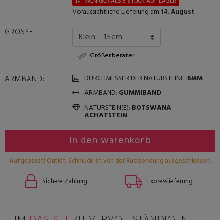
WENIGER ALS 5 STÜCK AUF LAGER
Voraussichtliche Lieferung am
14. August
GRÖSSE:
Größenberater
DURCHMESSER DER NATURSTEINE:
6MM
ARMBAND:
ARMBAND:
GUMMIBAND
NATURSTEIN(E):
BOTSWANA
ACHATSTEIN
In den warenkorb
Aufgepasst! Outlet-Schmuck ist von der Rücksendung ausgeschlossen.
Sichere Zahlung
Expresslieferung
UM
DAS SET
ZU VERVOLLSTÄNDIGEN