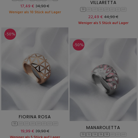
VILLARETTA
17,49 €
34,98 €
50
52
54
56
58
60
62
64
Weniger als 10 Stück auf Lager
22,49 €
44,98 €
Weniger als 5 Stück auf Lager
-50%
-50%
FIORINA ROSA
50
52
54
56
58
60
62
64
MANAROLETTA
19,99 €
39,98 €
50
52
54
56
58
60
62
64
Weniger als 5 Stück auf Lager