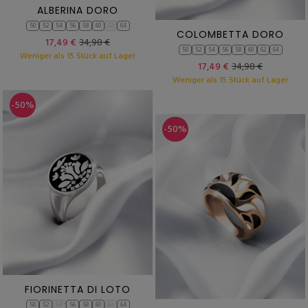
ALBERINA DORO
50
52
54
56
58
60
62
64
COLOMBETTA DORO
17,49 €
34,98 €
50
52
54
56
58
60
62
64
Weniger als 15 Stück auf Lager
17,49 €
34,98 €
Weniger als 15 Stück auf Lager
-50%
-50%
FIORINETTA DI LOTO
50
52
54
56
58
60
62
64