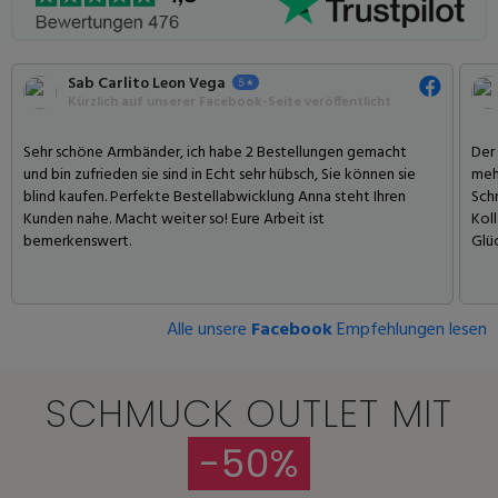
Sab Carlito Leon Vega
Kürzlich auf unserer Facebook-Seite veröffentlicht
Sehr schöne Armbänder, ich habe 2 Bestellungen gemacht
Der
und bin zufrieden sie sind in Echt sehr hübsch, Sie können sie
meh
blind kaufen. Perfekte Bestellabwicklung Anna steht Ihren
Schm
Kunden nahe. Macht weiter so! Eure Arbeit ist
Koll
bemerkenswert.
Glü
Alle unsere
Facebook
Empfehlungen lesen
SCHMUCK OUTLET MIT
-50%