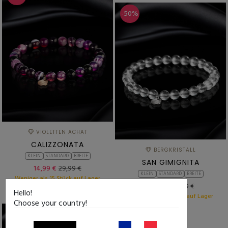
-50%
VIOLETTEN ACHAT
CALIZZONATA
BERGKRISTALL
KLEIN
STANDARD
BREITE
SAN GIMIGNITA
14,99 €
29,99 €
KLEIN
STANDARD
BREITE
Weniger als 15 Stück auf Lager
14,99 €
29,99 €
Hello!
Weniger als 15 Stück auf Lager
Choose your country!
-50%