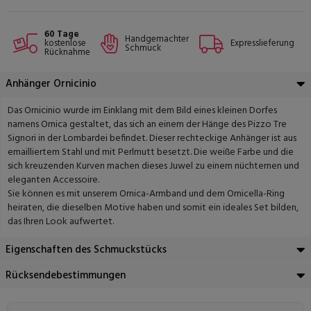
60 Tage
Handgemachter
kostenlose
Expresslieferung
Schmuck
Rücknahme
Anhänger Ornicinio
Das Ornicinio wurde im Einklang mit dem Bild eines kleinen Dorfes
namens Ornica gestaltet, das sich an einem der Hänge des Pizzo Tre
Signori in der Lombardei befindet. Dieser rechteckige Anhänger ist aus
emailliertem Stahl und mit Perlmutt besetzt. Die weiße Farbe und die
sich kreuzenden Kurven machen dieses Juwel zu einem nüchternen und
eleganten Accessoire.
Sie können es mit unserem Ornica-Armband und dem Ornicella-Ring
heiraten, die dieselben Motive haben und somit ein ideales Set bilden,
das Ihren Look aufwertet.
Eigenschaften des Schmuckstücks
Rücksendebestimmungen