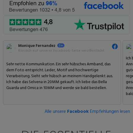
Monique Fernandez
Kürzlich auf unserer Facebook-Seite veröffentlicht
Ich
Sehr nette Kommunikation. Ein sehr hübsches Armband, das
Ann
dem Foto entspricht. Leder, Motif und hochwertige
gute
Verarbeitung. Sieht sehr hübsch an meinem Handgelenkt aus.
rege
Ich habe das Selvena in 20MM gekauft. Ich liebe das Bella
gesa
Guarda und Ornica in 10MM und werde sie bald bestellen.
ihre
bald
Alle unsere
Facebook
Empfehlungen lesen