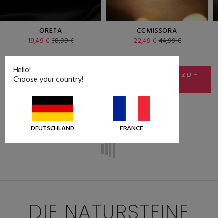
ORETA
COMISSORA
19,49 €
38,99 €
22,49 €
44,99 €
Hello!
ALLE ANGEBOTE SEHEN
SCHMUCK OUTLET ZU
-
Choose your country!
50%
DEUTSCHLAND
FRANCE
DIE NATURSTEINE