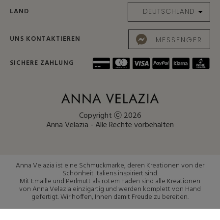
LAND
UNS KONTAKTIEREN
MESSENGER
SICHERE ZAHLUNG
Copyright ⓒ 2026
Anna Velazia - Alle Rechte vorbehalten
Anna Velazia ist eine Schmuckmarke, deren Kreationen von der
Schönheit Italiens inspiriert sind.
Mit Emaille und Perlmutt als rotem Faden sind alle Kreationen
von Anna Velazia einzigartig und werden komplett von Hand
gefertigt. Wir hoffen, Ihnen damit Freude zu bereiten.