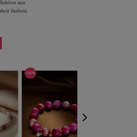
lektion aus
eit Italiens
-50%
-50%