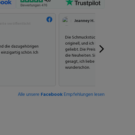
Jeanney H.
ite veröffentlicht
Die Schmuckstücke von Anna sind sehr 
originell, und ich habe schon immer S
und die dazugehörigen
geliebt. Die Preise sind ebenfalls in Or
einzigartig schön. Ich
die Neuheiten. Sie sucht immer nach e
gesagt, ich liebe besonders die Armbänd
wunderschön.
Alle unsere
Facebook
Empfehlungen lesen