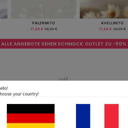
PALERMITO
AVELLINITO
17,49 €
34,99 €
17,49 €
34,99 €
ALLE ANGEBOTE SEHEN
SCHMUCK OUTLET ZU
-50%
ello!
hoose your country!
E NATURSTEINE
VON A