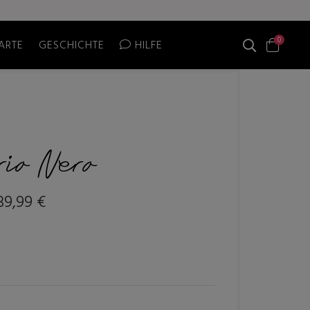
0
ARTE
GESCHICHTE
HILFE
rio Nero
39,99 €