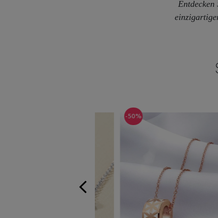
Entdecken 
einzigartig
%
-50%