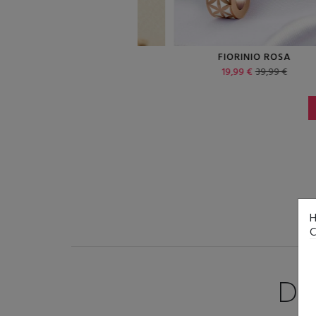
TOSCANIA
FIORINIO ROSA
14,99 €
29,99 €
19,99 €
39,99 €
H
C
DI