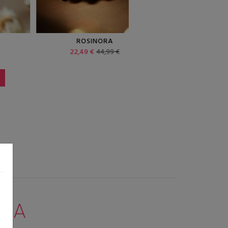
ROSINORA
SAN GIMIGNITA
22,49 €
44,99 €
14,99 €
29,99 €
NNA