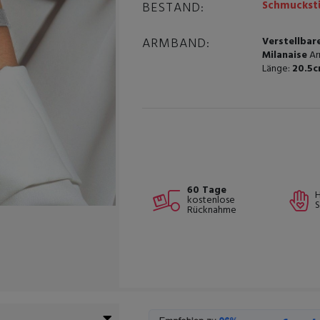
Schmuckstü
BESTAND:
ARMBAND:
Verstellbar
Milanaise
Ar
Länge:
20.5
60 Tage
kostenlose
Rücknahme