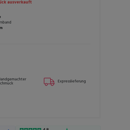
ck ausverkauft
e
mband
cm
Handgemachter
Expresslieferung
Schmuck