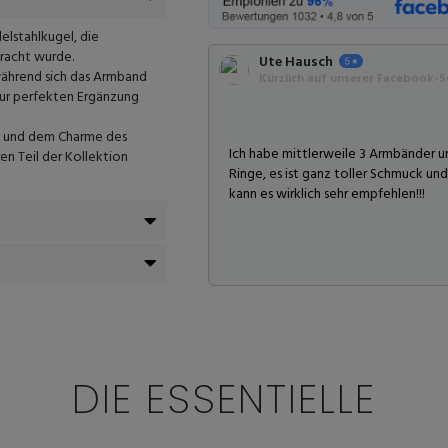
elstahlkugel, die
racht wurde.
Ute Hausch
 während sich das Armband
Kürzlich auf unserer Facebook-Se
ur perfekten Ergänzung
e und dem Charme des
Ich habe mittlerweile 3 Armbänder 
n Teil der Kollektion
Ringe, es ist ganz toller Schmuck und 
kann es wirklich sehr empfehlen!!!
DIE ESSENTIELLE