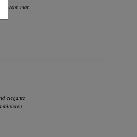
 Erst wenn man
uck.
und elegante
ombinieren