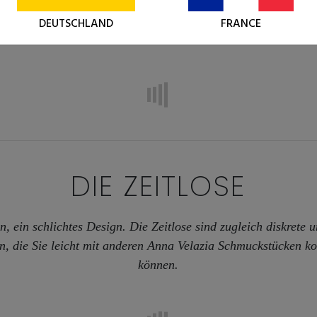
on aus einzigartigen Natursteinen mit vielen Eigenschaften.
DEUTSCHLAND
FRANCE
 miteinander verbindet, kommt ihr volles Potenzial zum Ausdr
DIE ZEITLOSE
n, ein schlichtes Design. Die Zeitlose sind zugleich diskrete 
n, die Sie leicht mit anderen Anna Velazia Schmuckstücken k
können.