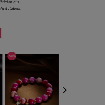
lektion aus
eit Italiens
-50%
-50%