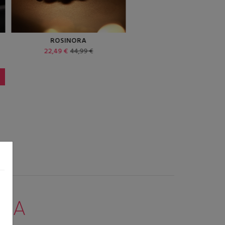
ORVIETINO
BEVAGNA
14,99 €
29,99 €
14,99 €
29,99 
NNA