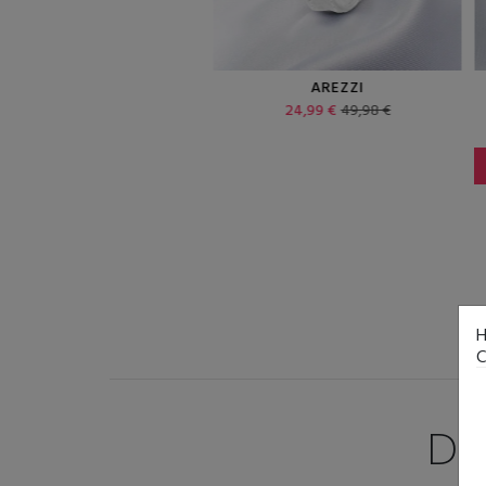
AREZZI
VILLARETTA
24,99 €
49,98 €
22,49 €
44,98 €
H
C
DI