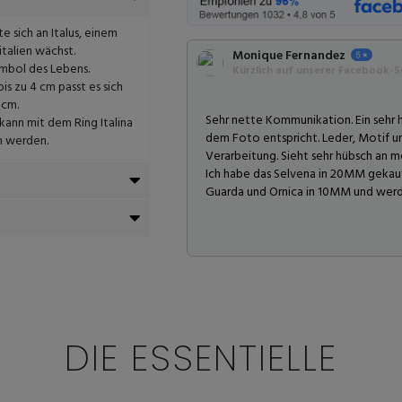
 sich an Italus, einem
italien wächst.
Monique Fernandez
ymbol des Lebens.
Kürzlich auf unserer Facebook-Se
is zu 4 cm passt es sich
 cm.
Sehr nette Kommunikation. Ein sehr
 kann mit dem Ring Italina
dem Foto entspricht. Leder, Motif 
n werden.
Verarbeitung. Sieht sehr hübsch an 
Ich habe das Selvena in 20MM gekauft
Guarda und Ornica in 10MM und werde
DIE ESSENTIELLE