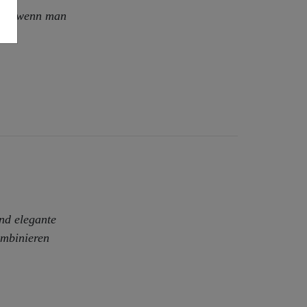
 Erst wenn man
uck.
und elegante
ombinieren