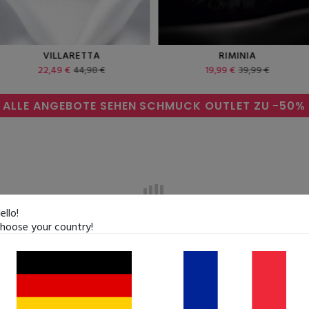
RIMINIA
ROSINORA
19,99 €
39,99 €
22,49 €
44,99 €
ALLE ANGEBOTE SEHEN
SCHMUCK OUTLET ZU
-50%
ello!
hoose your country!
E NATURSTEINE
VON A