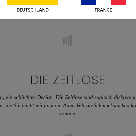
on aus einzigartigen Natursteinen mit vielen Eigenschaften.
DEUTSCHLAND
FRANCE
 miteinander verbindet, kommt ihr volles Potenzial zum Ausdr
DIE ZEITLOSE
n, ein schlichtes Design. Die Zeitlose sind zugleich diskrete 
n, die Sie leicht mit anderen Anna Velazia Schmuckstücken k
können.