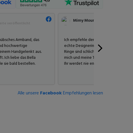
Mimy Moune
ite veröffentlicht
 hübsches Armband, das
Ich empfehle den Schmuck von Anna Vel
und hochwertige
echte Designerin. Ihre Armbänder glitze
meinem Handgelenkt aus.
Ringe sind schlicht, aber wunderschön.
. Ich liebe das Bella
mich und meine Töchter gekauft, die si
 sie bald bestellen.
Ihr werdet nie enttäuscht sein 👍
Alle unsere
Facebook
Empfehlungen lesen