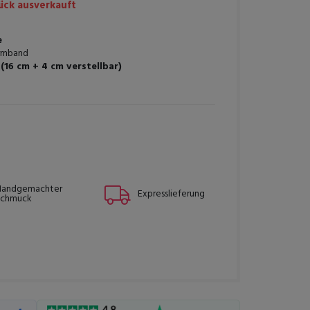
ck ausverkauft
e
mband
(16 cm + 4 cm verstellbar)
Handgemachter
Expresslieferung
Schmuck