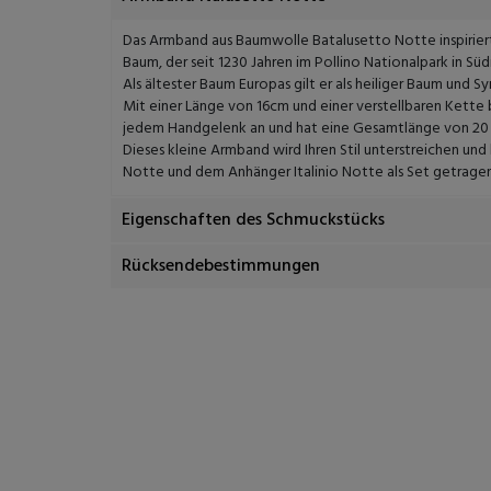
Das Armband aus Baumwolle Batalusetto Notte inspirierte
Baum, der seit 1230 Jahren im Pollino Nationalpark in Süd
Als ältester Baum Europas gilt er als heiliger Baum und S
Mit einer Länge von 16cm und einer verstellbaren Kette b
jedem Handgelenk an und hat eine Gesamtlänge von 20
Dieses kleine Armband wird Ihren Stil unterstreichen und
Notte und dem Anhänger Italinio Notte als Set getrage
Eigenschaften des Schmuckstücks
Rücksendebestimmungen