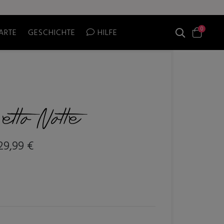
0
ARTE
GESCHICHTE
HILFE
etto Notte
29,99 €