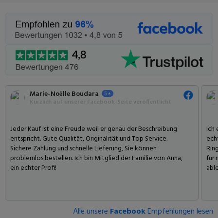
Marie-Noëlle Boudara
Kürzlich auf unserer Facebook-Seite veröffentlicht
Jeder Kauf ist eine Freude weil er genau der Beschreibung
Ich
entspricht. Gute Qualität, Originalität und Top Service.
echt
Sichere Zahlung und schnelle Lieferung, Sie können
Rin
problemlos bestellen. Ich bin Mitglied der Familie von Anna,
für 
ein echter Profi!
able
Alle unsere
Facebook
Empfehlungen lesen