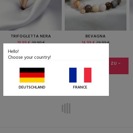
TRIFOGLETTA NERA
BEVAGNA
19,99 €
39,98 €
14,99 €
29,99 €
Hello!
Choose your country!
ALLE ANGEBOTE SEHEN
SCHMUCK OUTLET ZU
-
50%
DEUTSCHLAND
FRANCE