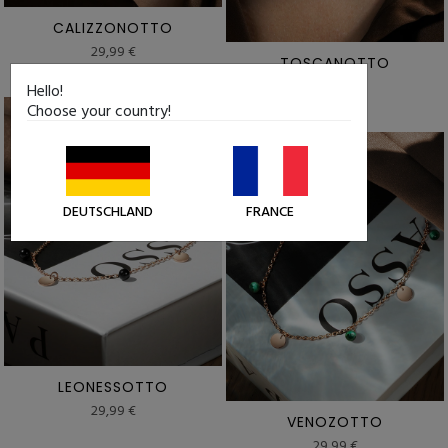
CALIZZONOTTO
29,99 €
TOSCANOTTO
29,99 €
Hello!
Choose your country!
DEUTSCHLAND
FRANCE
LEONESSOTTO
29,99 €
VENOZOTTO
29,99 €