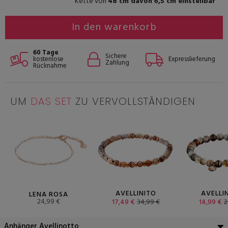
Kette von
48 cm davon 6,5 cm einstellbar
In den warenkorb
60 Tage
Sichere
kostenlose
Expresslieferung
Zahlung
Rücknahme
UM
DAS SET
ZU VERVOLLSTÄNDIGEN
AVELLINITO
AVELLI
LENA ROSA
24,99 €
17,49 €
34,99 €
14,99 €
2
Anhänger Avellinotto