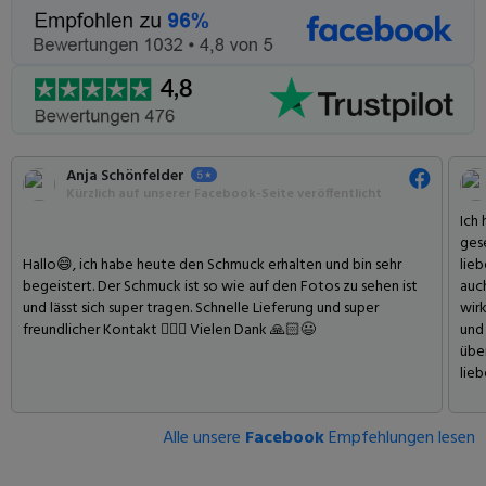
Anja Schönfelder
Kürzlich auf unserer Facebook-Seite veröffentlicht
Ich
gese
️Hallo😄, ich habe heute den Schmuck erhalten und bin sehr
lieb
begeistert. Der Schmuck ist so wie auf den Fotos zu sehen ist
auc
und lässt sich super tragen. Schnelle Lieferung und super
wirk
freundlicher Kontakt 👍🏻😃 Vielen Dank 🙏🏻😃
und 
übe
lie
Alle unsere
Facebook
Empfehlungen lesen