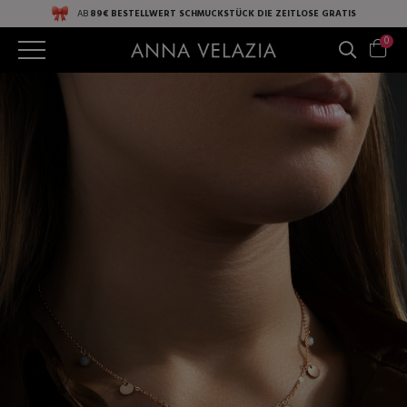
AB
89€ BESTELLWERT
SCHMUCKSTÜCK DIE ZEITLOSE
GRATIS
0