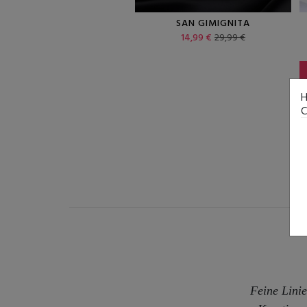
FIORINIO ROSA
SAN GIMIGNITA
19,99 €
39,99 €
14,99 €
29,99 €
H
C
Feine Linie