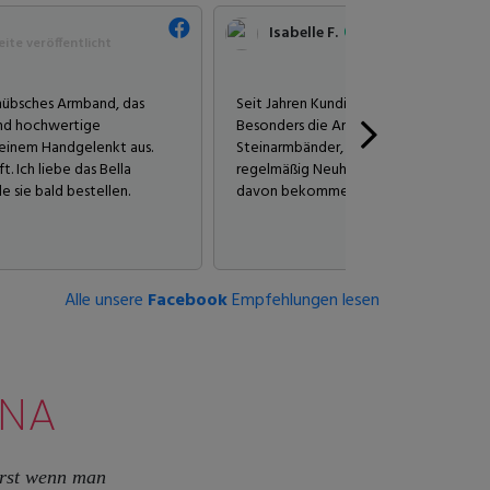
Isabelle F.
ite veröffentlicht
 hübsches Armband, das
Seit Jahren Kundin, bin ich verrückt n
und hochwertige
Besonders die Armbänder und seit eine
meinem Handgelenkt aus.
Steinarmbänder, die ich einfach wunder
. Ich liebe das Bella
regelmäßig Neuheiten auf der Website,
 sie bald bestellen.
davon bekommen!
Alle unsere
Facebook
Empfehlungen lesen
NNA
 Erst wenn man