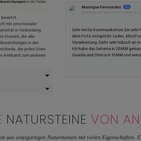
 Abweichungen
in der Farbe
Monique Fernandez
Kürzlich auf unserer Facebook-Se
 besetzt.
 oft mit emotionaler
Sehr nette Kommunikation. Ein sehr
ativität in Verbindung
dem Foto entspricht. Leder, Motif 
 Steinen, die alle
Verarbeitung. Sieht sehr hübsch an 
 Abweichungen in der
Ich habe das Selvena in 20MM gekauft
schiede, die jeden Stein
Guarda und Ornica in 10MM und werde
nem Armband zum anderen
E NATURSTEINE
VON A
on aus einzigartigen Natursteinen mit vielen Eigenschaften.