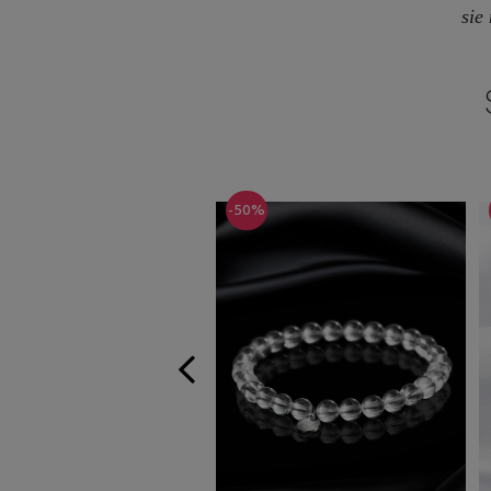
sie
%
-50%