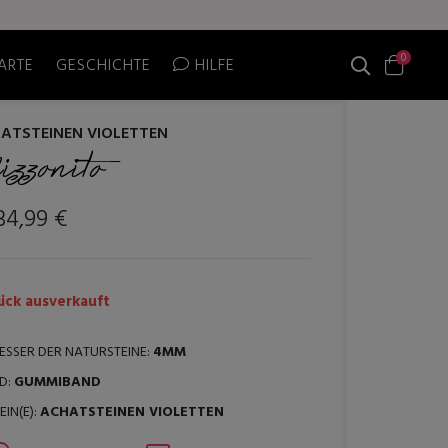
0
ARTE
GESCHICHTE
HILFE
ATSTEINEN VIOLETTEN
izzonito
34,99 €
ck ausverkauft
SSER DER NATURSTEINE:
4MM
D:
GUMMIBAND
IN(E):
ACHATSTEINEN VIOLETTEN