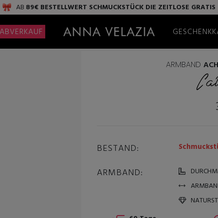
AB
89€ BESTELLWERT
SCHMUCKSTÜCK DIE ZEITLOSE
GRATIS
ABVERKAUF
GESCHENKK
ARMBAND
ACH
Cal
Schmuckstü
BESTAND:
ARMBAND:
DURCHME
ARMBAN
NATURSTE