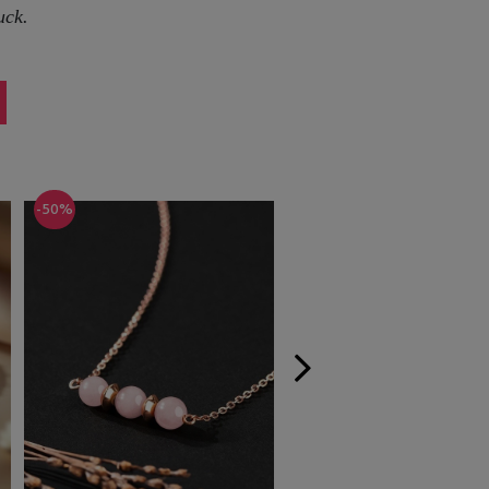
uck.
-50%
-50%