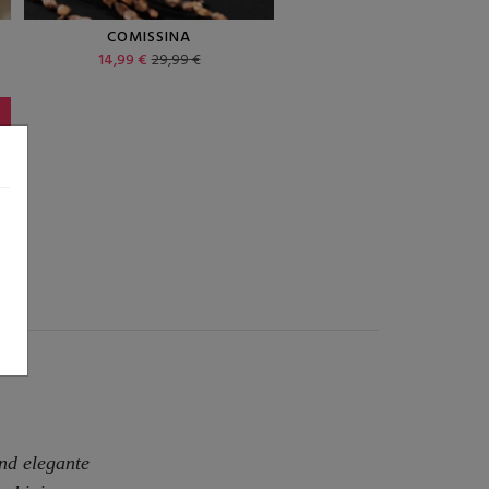
COMISSINA
RIMINIA
14,99 €
29,99 €
19,99 €
39,99 €
und elegante