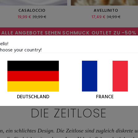
CASALOCCIO
AVELLINITO
19,99 €
39,99 €
17,49 €
34,99 €
ALLE ANGEBOTE SEHEN
SCHMUCK OUTLET ZU
-50%
ello!
hoose your country!
DEUTSCHLAND
FRANCE
DIE ZEITLOSE
n, ein schlichtes Design. Die Zeitlose sind zugleich diskrete 