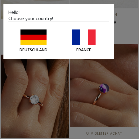
Hello!
CHALCEDON
Choose your country!
MALCESSIA
SÉLÉNIT
34,99 €
VÉRONIA
34,99 €
DEUTSCHLAND
FRANCE
VIOLETTER ACHAT