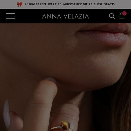
AB
89€ BESTELLWERT
SCHMUCKSTÜCK DIE ZEITLOSE
GRATIS
0