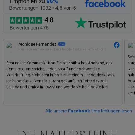
Monique Fernandez
Kürzlich auf unserer Facebook-Seite veröffentlicht
Sehr
Sehr nette Kommunikation. Ein sehr hübsches Armband, das
sorg
dem Foto entspricht. Leder, Motif und hochwertige
Nac
Verarbeitung. Sieht sehr hübsch an meinem Handgelenkt aus.
habe
Ich habe das Selvena in 20MM gekauft. Ich liebe das Bella
bes
Guarda und Ornica in 10MM und werde sie bald bestellen.
Lit
Umf
Alle unsere
Facebook
Empfehlungen lesen