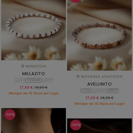
MONDSTEIN
MILLAZITO
BOTSWANA ACHATSTEIN
KLEIN
STANDARD
BREITE
AVELLINITO
17,49 €
34,99 €
KLEIN
STANDARD
BREITE
Weniger als 10 Stück auf Lager
17,49 €
34,99 €
Weniger als 10 Stück auf Lager
-50%
-50%