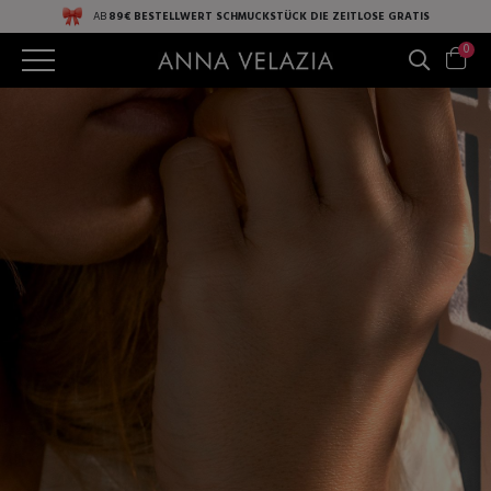
AB
89€ BESTELLWERT
SCHMUCKSTÜCK DIE ZEITLOSE
GRATIS
0