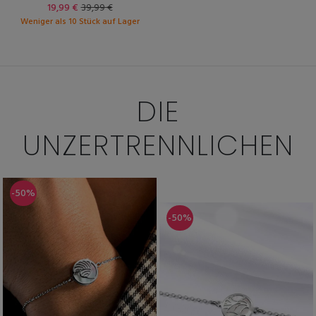
19,99 €
39,99 €
Weniger als 10 Stück auf Lager
DIE
UNZERTRENNLICHEN
-50%
-50%