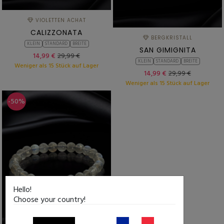
VIOLETTEN ACHAT
CALIZZONATA
BERGKRISTALL
KLEIN
STANDARD
BREITE
SAN GIMIGNITA
14,99 €
29,99 €
KLEIN
STANDARD
BREITE
Weniger als 15 Stück auf Lager
14,99 €
29,99 €
Weniger als 15 Stück auf Lager
-50%
Hello!
Choose your country!