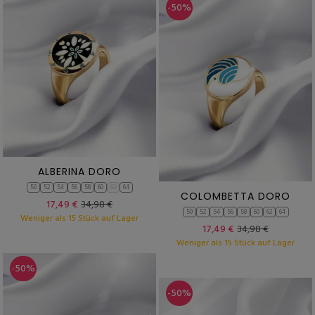
-50%
ALBERINA DORO
50
52
54
56
58
60
62
64
COLOMBETTA DORO
17,49 €
34,98 €
50
52
54
56
58
60
62
64
Weniger als 15 Stück auf Lager
17,49 €
34,98 €
Weniger als 15 Stück auf Lager
-50%
-50%