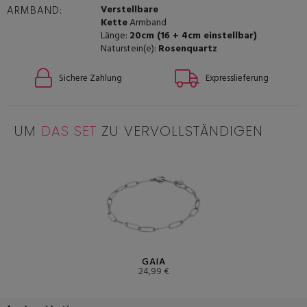
Verstellbare
ARMBAND:
Kette
Armband
Länge:
20cm (16 + 4cm einstellbar)
Naturstein(e):
Rosenquartz
Sichere Zahlung
Expresslieferung
UM
DAS SET
ZU VERVOLLSTÄNDIGEN
GAIA
24,99 €