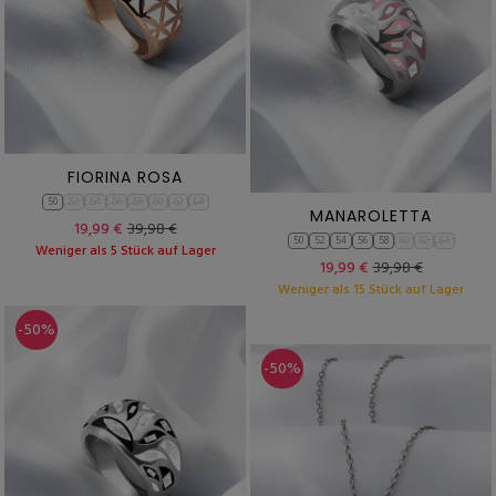
FIORINA ROSA
50
52
54
56
58
60
62
64
MANAROLETTA
19,99 €
39,98 €
50
52
54
56
58
60
62
64
Weniger als 5 Stück auf Lager
19,99 €
39,98 €
Weniger als 15 Stück auf Lager
-50%
-50%