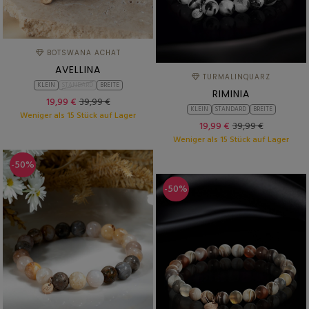
BOTSWANA ACHAT
AVELLINA
TURMALINQUARZ
KLEIN
STANDARD
BREITE
RIMINIA
19,99 €
39,99 €
KLEIN
STANDARD
BREITE
Weniger als 15 Stück auf Lager
19,99 €
39,99 €
Weniger als 15 Stück auf Lager
-50%
-50%