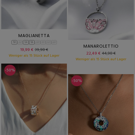
MAGLIANETTA
50
52
54
56
58
60
62
64
MANAROLETTIO
19,99 €
39,98 €
22,49 €
44,98 €
Weniger als 15 Stück auf Lager
Weniger als 15 Stück auf Lager
-50%
-50%