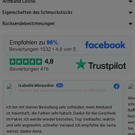
Armband Lotino
Eigenschaften des Schmuckstücks
Rücksendebestimmungen
Isabelle Minaudier
Kürzlich auf unserer Facebook-Seite veröffentlicht
Wun
sch
Ich bin mit meiner Bestellung sehr zufrieden, mein Armband
Raff
ist traumhaft, die Farben sehr hübsch. Danke für das Geschenk
her
im Paket. Ich werde wieder bestellen, Top Verkäufer, reaktiv
wen
und sehr angenehm, schneller Versand. Ich empfehle die Seite
Sie
weiter, danke Anna.
man