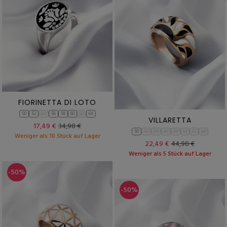
FIORINETTA DI LOTO
50
52
54
56
58
60
62
64
VILLARETTA
17,49 €
34,98 €
50
52
54
56
58
60
62
64
Weniger als 10 Stück auf Lager
22,49 €
44,98 €
Weniger als 5 Stück auf Lager
-50%
-50%