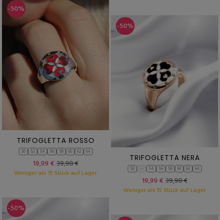
-50%
-50%
TRIFOGLETTA ROSSO
50
52
54
56
58
60
62
64
TRIFOGLETTA NERA
19,99 €
39,98 €
50
52
54
56
58
60
62
64
Weniger als 15 Stück auf Lager
19,99 €
39,98 €
Weniger als 15 Stück auf Lager
-50%