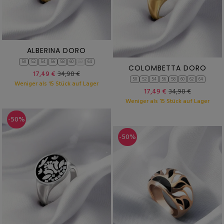
ALBERINA DORO
50
52
54
56
58
60
62
64
COLOMBETTA DORO
17,49 €
34,98 €
50
52
54
56
58
60
62
64
Weniger als 15 Stück auf Lager
17,49 €
34,98 €
Weniger als 15 Stück auf Lager
-50%
-50%