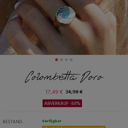
Colombetta Doro
17,49 €
34,98 €
ABVERKAUF -50%
Verfügbar
BESTAND: