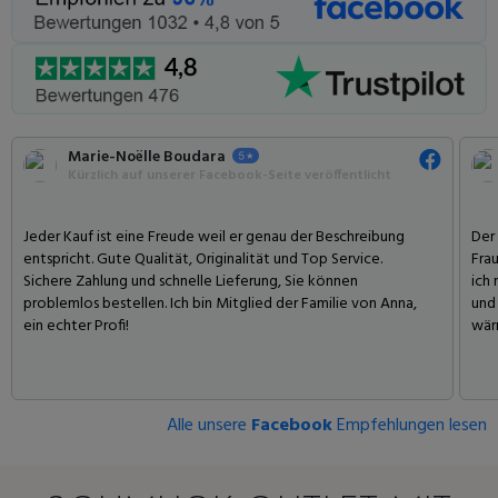
Marie-Noëlle Boudara
Kürzlich auf unserer Facebook-Seite veröffentlicht
Jeder Kauf ist eine Freude weil er genau der Beschreibung
Der
entspricht. Gute Qualität, Originalität und Top Service.
Frau
Sichere Zahlung und schnelle Lieferung, Sie können
ich 
problemlos bestellen. Ich bin Mitglied der Familie von Anna,
und
ein echter Profi!
wär
Alle unsere
Facebook
Empfehlungen lesen