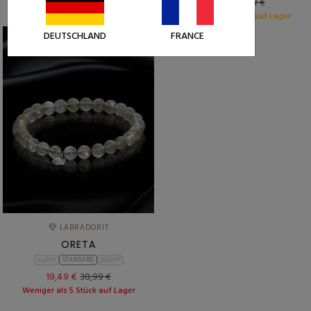
14,99 €
29,99 €
Weniger als 15 Stück auf Lager
DEUTSCHLAND
FRANCE
-50%
LABRADORIT
ORETA
KLEIN
STANDARD
BREITE
19,49 €
38,99 €
Weniger als 5 Stück auf Lager