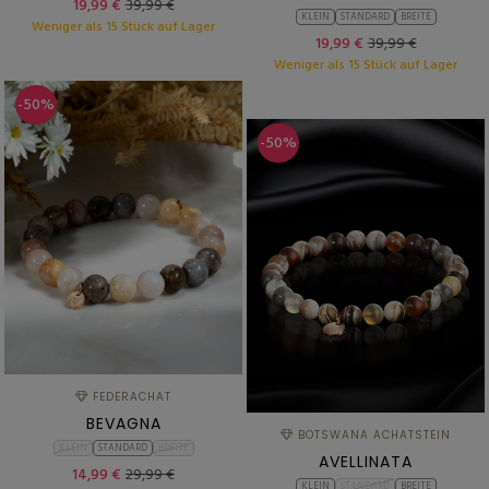
19,99 €
39,99 €
KLEIN
STANDARD
BREITE
Weniger als 15 Stück auf Lager
19,99 €
39,99 €
Weniger als 15 Stück auf Lager
-50%
-50%
FEDERACHAT
BEVAGNA
BOTSWANA ACHATSTEIN
KLEIN
STANDARD
BREITE
AVELLINATA
14,99 €
29,99 €
KLEIN
STANDARD
BREITE