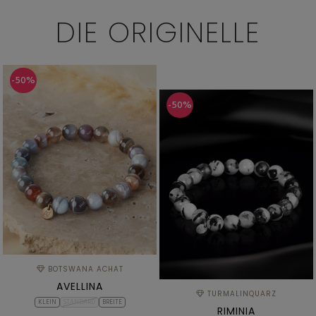
DIE
ORIGINELLE
-50%
-50%
BOTSWANA ACHAT
AVELLINA
TURMALINQUARZ
KLEIN
STANDARD
BREITE
RIMINIA