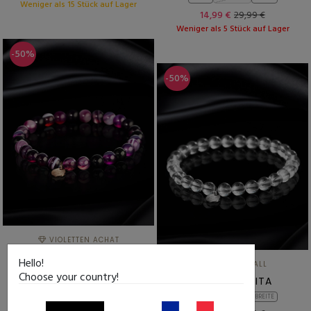
Weniger als 15 Stück auf Lager
14,99 €
29,99 €
Weniger als 5 Stück auf Lager
-50%
-50%
VIOLETTEN ACHAT
CALIZZONATA
Hello!
BERGKRISTALL
KLEIN
STANDARD
BREITE
Choose your country!
SAN GIMIGNITA
14,99 €
29,99 €
KLEIN
STANDARD
BREITE
Weniger als 15 Stück auf Lager