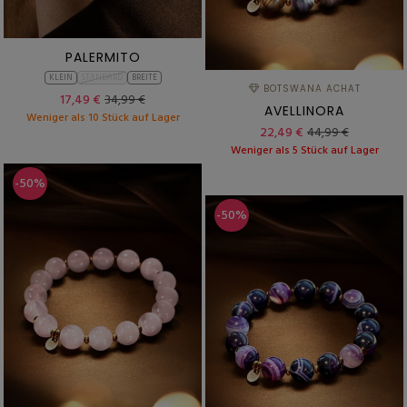
PALERMITO
KLEIN
STANDARD
BREITE
BOTSWANA ACHAT
17,49 €
34,99 €
AVELLINORA
Weniger als 10 Stück auf Lager
22,49 €
44,99 €
Weniger als 5 Stück auf Lager
-50%
-50%