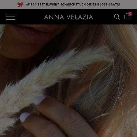
AB
89€ BESTELLWERT
SCHMUCKSTÜCK DIE ZEITLOSE
GRATIS
0