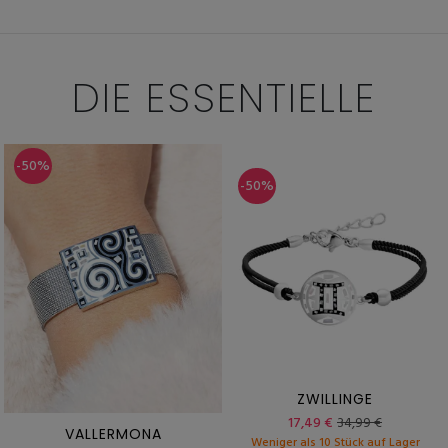
DIE ESSENTIELLE
-50%
-50%
ZWILLINGE
17,49 €
34,99 €
VALLERMONA
Weniger als 10 Stück auf Lager