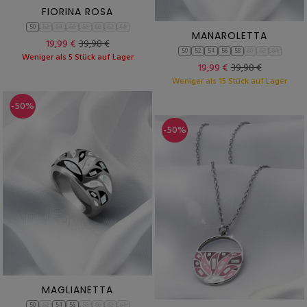
FIORINA ROSA
50
52
54
56
58
60
62
64
MANAROLETTA
19,99 €
39,98 €
50
52
54
56
58
60
62
64
Weniger als 5 Stück auf Lager
19,99 €
39,98 €
Weniger als 15 Stück auf Lager
-50%
-50%
MAGLIANETTA
50
52
54
56
58
60
62
64