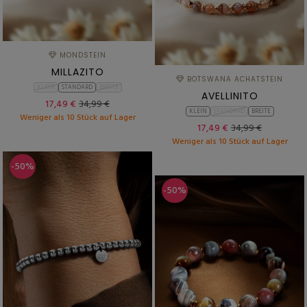
MONDSTEIN
MILLAZITO
BOTSWANA ACHATSTEIN
KLEIN
STANDARD
BREITE
AVELLINITO
17,49 €
34,99 €
KLEIN
STANDARD
BREITE
Weniger als 10 Stück auf Lager
17,49 €
34,99 €
Weniger als 10 Stück auf Lager
-50%
-50%