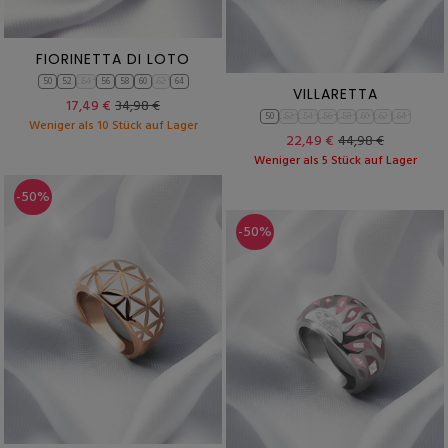
FIORINETTA DI LOTO
50
52
54
56
58
60
62
64
VILLARETTA
17,49 €
34,98 €
50
52
54
56
58
60
62
64
Weniger als 10 Stück auf Lager
22,49 €
44,98 €
Weniger als 5 Stück auf Lager
-50%
-50%