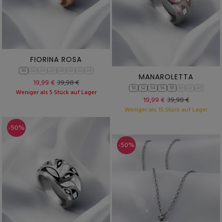
FIORINA ROSA
50
52
54
56
58
60
62
64
MANAROLETTA
19,99 €
39,98 €
50
52
54
56
58
60
62
64
Weniger als 5 Stück auf Lager
19,99 €
39,98 €
Weniger als 15 Stück auf Lager
-50%
-50%