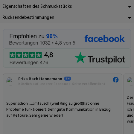
Eigenschaften des Schmuckstücks
Rücksendebestimmungen
Erika Bach Hannemann
Kürzlich auf unserer Facebook-Seite veröffentlicht
Der
Super schön .....Umtausch (weil Ring zu groß)hat ohne
Frau
Probleme funktioniert. Sehr gute Kommunikation in Bezug
ich 
auf Retoure. Sehr gerne wieder!
und
wär