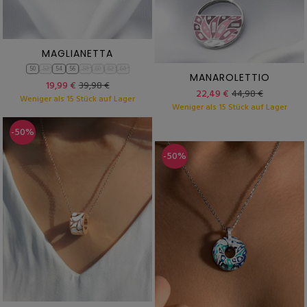
MAGLIANETTA
50
52
54
56
58
60
62
64
MANAROLETTIO
19,99 €
39,98 €
22,49 €
44,98 €
Weniger als 15 Stück auf Lager
Weniger als 15 Stück auf Lager
-50%
-50%