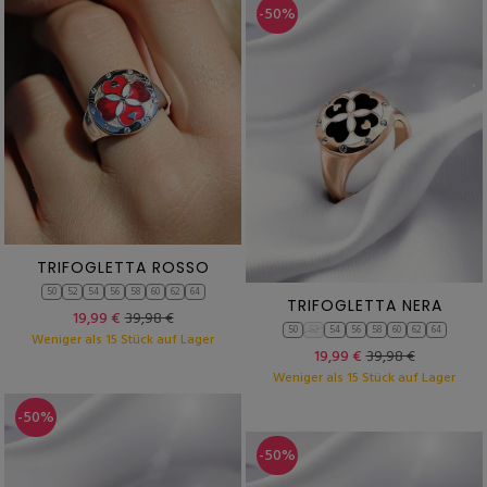
-50%
TRIFOGLETTA ROSSO
50
52
54
56
58
60
62
64
TRIFOGLETTA NERA
19,99 €
39,98 €
50
52
54
56
58
60
62
64
Weniger als 15 Stück auf Lager
19,99 €
39,98 €
Weniger als 15 Stück auf Lager
-50%
-50%