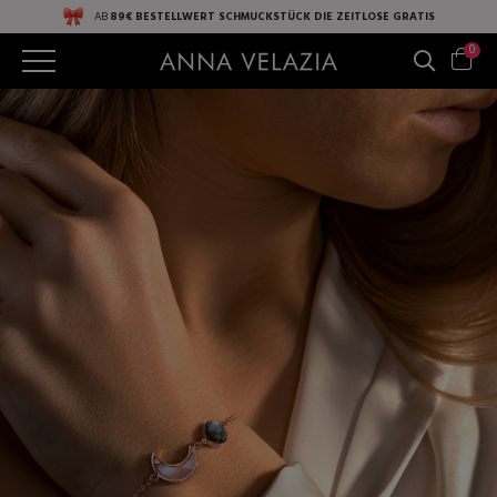
AB
89€ BESTELLWERT
SCHMUCKSTÜCK DIE ZEITLOSE
GRATIS
0