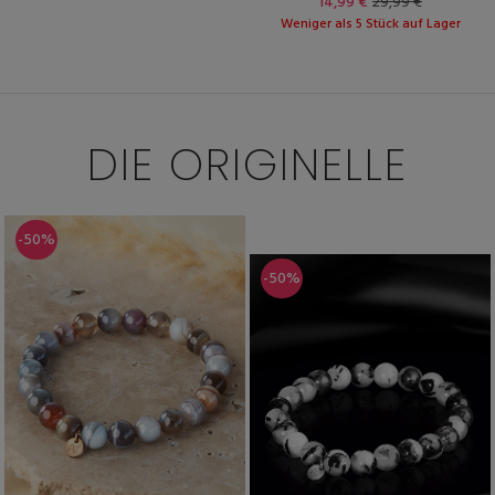
14,99 €
29,99 €
Weniger als 5 Stück auf Lager
DIE
ORIGINELLE
-50%
-50%