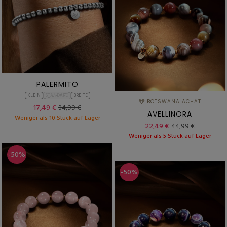
PALERMITO
KLEIN
STANDARD
BREITE
BOTSWANA ACHAT
17,49 €
34,99 €
AVELLINORA
Weniger als 10 Stück auf Lager
22,49 €
44,99 €
Weniger als 5 Stück auf Lager
-50%
-50%