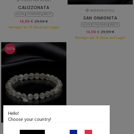
VIOLETTEN ACHAT
CALIZZONATA
BERGKRISTALL
KLEIN
STANDARD
BREITE
SAN GIMIGNITA
14,99 €
29,99 €
KLEIN
STANDARD
BREITE
Weniger als 15 Stück auf Lager
14,99 €
29,99 €
Weniger als 15 Stück auf Lager
-50%
Hello!
Choose your country!
LABRADORIT