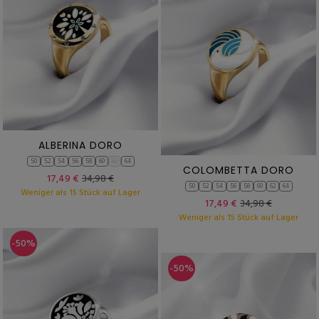
ALBERINA DORO
50
52
54
56
58
60
62
64
COLOMBETTA DORO
17,49 €
34,98 €
50
52
54
56
58
60
62
64
Weniger als 15 Stück auf Lager
17,49 €
34,98 €
Weniger als 15 Stück auf Lager
-50%
-50%