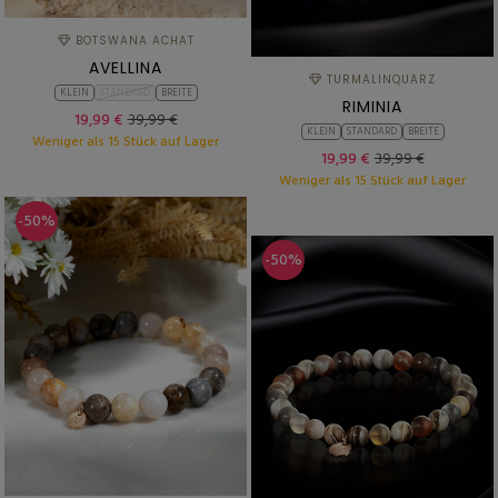
BOTSWANA ACHAT
AVELLINA
TURMALINQUARZ
KLEIN
STANDARD
BREITE
RIMINIA
19,99 €
39,99 €
KLEIN
STANDARD
BREITE
Weniger als 15 Stück auf Lager
19,99 €
39,99 €
Weniger als 15 Stück auf Lager
-50%
-50%