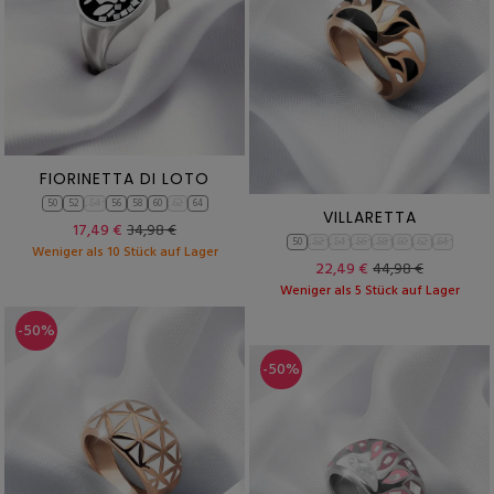
FIORINETTA DI LOTO
50
52
54
56
58
60
62
64
VILLARETTA
17,49 €
34,98 €
50
52
54
56
58
60
62
64
Weniger als 10 Stück auf Lager
22,49 €
44,98 €
Weniger als 5 Stück auf Lager
-50%
-50%