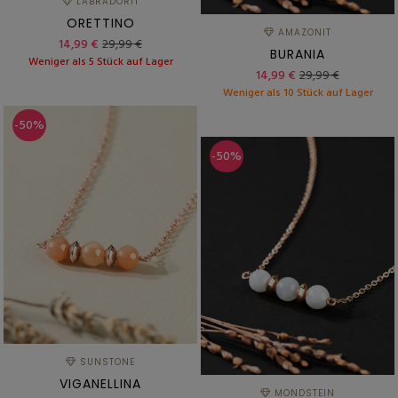
LABRADORIT
ORETTINO
AMAZONIT
14,99 €
29,99 €
BURANIA
Weniger als 5 Stück auf Lager
14,99 €
29,99 €
Weniger als 10 Stück auf Lager
-50%
-50%
SUNSTONE
VIGANELLINA
MONDSTEIN