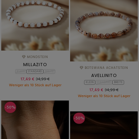
MONDSTEIN
MILLAZITO
BOTSWANA ACHATSTEIN
KLEIN
STANDARD
BREITE
AVELLINITO
17,49 €
34,99 €
KLEIN
STANDARD
BREITE
Weniger als 10 Stück auf Lager
17,49 €
34,99 €
Weniger als 10 Stück auf Lager
-50%
-50%