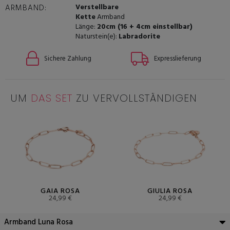
Verstellbare
ARMBAND:
Kette
Armband
Länge:
20cm (16 + 4cm einstellbar)
Naturstein(e):
Labradorite
Sichere Zahlung
Expresslieferung
UM
DAS SET
ZU VERVOLLSTÄNDIGEN
GAIA ROSA
GIULIA ROSA
24,99 €
24,99 €
Armband Luna Rosa