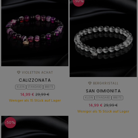
-50%
VIOLETTEN ACHAT
CALIZZONATA
BERGKRISTALL
KLEIN
STANDARD
BREITE
SAN GIMIGNITA
14,99 €
29,99 €
KLEIN
STANDARD
BREITE
Weniger als 15 Stück auf Lager
14,99 €
29,99 €
Weniger als 15 Stück auf Lager
-50%