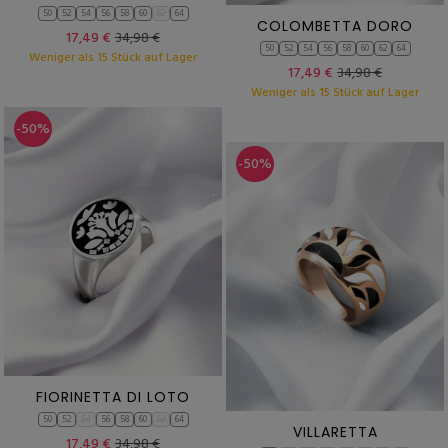
50
52
54
56
58
60
62
64
COLOMBETTA DORO
17,49 €
34,98 €
50
52
54
56
58
60
62
64
Weniger als 15 Stück auf Lager
17,49 €
34,98 €
Weniger als 15 Stück auf Lager
-50%
-50%
FIORINETTA DI LOTO
50
52
54
56
58
60
62
64
VILLARETTA
17,49 €
34,98 €