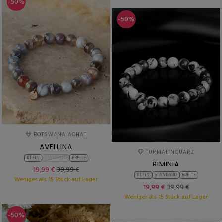
-50%
-50%
BOTSWANA ACHAT
AVELLINA
TURMALINQUARZ
KLEIN
STANDARD
BREITE
RIMINIA
19,99 €
39,99 €
KLEIN
STANDARD
BREITE
Weniger als 15 Stück auf Lager
19,99 €
39,99 €
Weniger als 15 Stück auf Lager
-50%