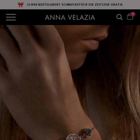
AB
89€ BESTELLWERT
SCHMUCKSTÜCK DIE ZEITLOSE
GRATIS
0