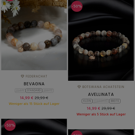
-50%
FEDERACHAT
BEVAGNA
BOTSWANA ACHATSTEIN
KLEIN
STANDARD
BREITE
AVELLINATA
14,99 €
29,99 €
KLEIN
STANDARD
BREITE
Weniger als 15 Stück auf Lager
14,99 €
29,99 €
Weniger als 5 Stück auf Lager
-50%