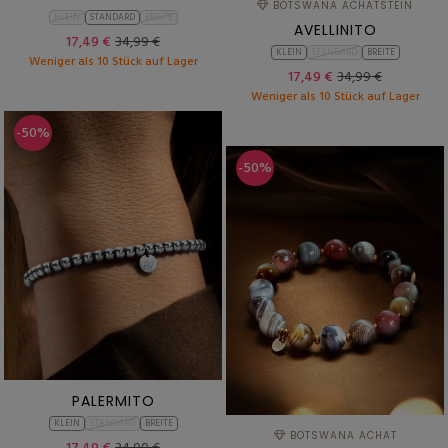
BOTSWANA ACHATSTEIN
KLEIN
STANDARD
BREITE
AVELLINITO
17,49 €
34,99 €
KLEIN
STANDARD
BREITE
Weniger als 10 Stück auf Lager
17,49 €
34,99 €
Weniger als 10 Stück auf Lager
-50%
-50%
PALERMITO
KLEIN
STANDARD
BREITE
BOTSWANA ACHAT