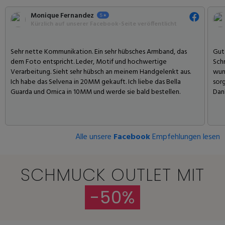
Monique Fernandez
Kürzlich auf unserer Facebook-Seite veröffentlicht
Sehr nette Kommunikation. Ein sehr hübsches Armband, das
Gute
dem Foto entspricht. Leder, Motif und hochwertige
Sch
Verarbeitung. Sieht sehr hübsch an meinem Handgelenkt aus.
wund
Ich habe das Selvena in 20MM gekauft. Ich liebe das Bella
sorg
Guarda und Ornica in 10MM und werde sie bald bestellen.
Dank
Alle unsere
Facebook
Empfehlungen lesen
SCHMUCK OUTLET MIT
-50%