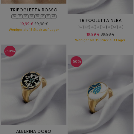
TRIFOGLETTA ROSSO
50
52
54
56
58
60
62
64
TRIFOGLETTA NERA
19,99 €
39,98 €
50
52
54
56
58
60
62
64
Weniger als 15 Stück auf Lager
19,99 €
39,98 €
Weniger als 15 Stück auf Lager
-50%
-50%
ALBERINA DORO