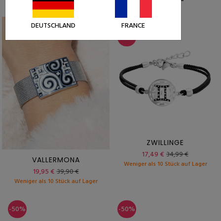
DEUTSCHLAND
FRANCE
-50%
-50%
ZWILLINGE
17,49 €
34,99 €
VALLERMONA
Weniger als 10 Stück auf Lager
19,95 €
39,90 €
Weniger als 10 Stück auf Lager
-50%
-50%