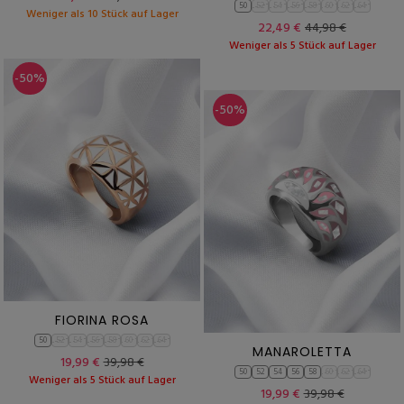
50
52
54
56
58
60
62
64
Weniger als 10 Stück auf Lager
22,49 €
44,98 €
Weniger als 5 Stück auf Lager
-50%
-50%
FIORINA ROSA
50
52
54
56
58
60
62
64
MANAROLETTA
19,99 €
39,98 €
50
52
54
56
58
60
62
64
Weniger als 5 Stück auf Lager
19,99 €
39,98 €