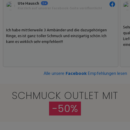
Ute Hausch
Kürzlich auf unserer Facebook-Seite veröffentlicht
Seh
Ich habe mittlerweile 3 Armbänder und die dazugehörigen
qual
Ringe, es ist ganz toller Schmuck und einzigartig schön. Ich
Lief
kann es wirklich sehr empfehlen!!!
ein
Alle unsere
Facebook
Empfehlungen lesen
SCHMUCK OUTLET MIT
-50%