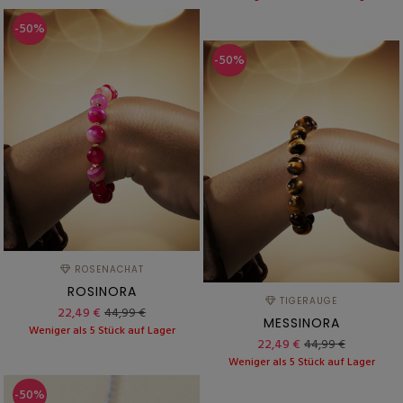
-50%
-50%
ROSENACHAT
ROSINORA
TIGERAUGE
22,49 €
44,99 €
MESSINORA
Weniger als 5 Stück auf Lager
22,49 €
44,99 €
Weniger als 5 Stück auf Lager
-50%