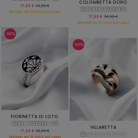
COLOMBETTA DORO
17,49 €
34,98 €
50
52
54
56
58
60
62
64
Weniger als 15 Stück auf Lager
17,49 €
34,98 €
Weniger als 15 Stück auf Lager
-50%
-50%
FIORINETTA DI LOTO
50
52
54
56
58
60
62
64
VILLARETTA
17,49 €
34,98 €
50
52
54
56
58
60
62
64
Weniger als 10 Stück auf Lager