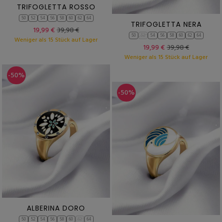
TRIFOGLETTA ROSSO
50
52
54
56
58
60
62
64
TRIFOGLETTA NERA
19,99 €
39,98 €
50
52
54
56
58
60
62
64
Weniger als 15 Stück auf Lager
19,99 €
39,98 €
Weniger als 15 Stück auf Lager
-50%
-50%
ALBERINA DORO
50
52
54
56
58
60
62
64