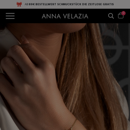
AB
89€ BESTELLWERT
SCHMUCKSTÜCK DIE ZEITLOSE
GRATIS
0