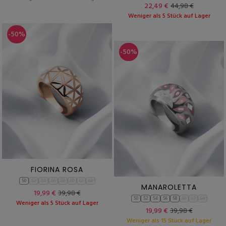
22,49 €
44,98 €
Weniger als 5 Stück auf Lager
-50%
-50%
FIORINA ROSA
50
52
54
56
58
60
62
64
MANAROLETTA
19,99 €
39,98 €
50
52
54
56
58
60
62
64
Weniger als 5 Stück auf Lager
19,99 €
39,98 €
Weniger als 15 Stück auf Lager