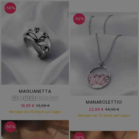
-50%
-50%
MAGLIANETTA
50
52
54
56
58
60
62
64
MANAROLETTIO
19,99 €
39,98 €
22,49 €
44,98 €
Weniger als 15 Stück auf Lager
Weniger als 15 Stück auf Lager
-50%
-50%