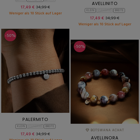
AVELLINITO
17,49 €
34,99 €
KLEIN
STANDARD
BREITE
Weniger als 10 Stück auf Lager
17,49 €
34,99 €
Weniger als 10 Stück auf Lager
-50%
-50%
PALERMITO
KLEIN
STANDARD
BREITE
BOTSWANA ACHAT
17,49 €
34,99 €
AVELLINORA