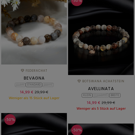
-50%
FEDERACHAT
BEVAGNA
BOTSWANA ACHATSTEIN
KLEIN
STANDARD
BREITE
AVELLINATA
14,99 €
29,99 €
KLEIN
STANDARD
BREITE
Weniger als 15 Stück auf Lager
14,99 €
29,99 €
Weniger als 5 Stück auf Lager
-50%
-50%