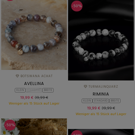
-50%
BOTSWANA ACHAT
AVELLINA
TURMALINQUARZ
KLEIN
STANDARD
BREITE
RIMINIA
19,99 €
39,99 €
KLEIN
STANDARD
BREITE
Weniger als 15 Stück auf Lager
19,99 €
39,99 €
Weniger als 15 Stück auf Lager
-50%