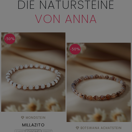
DIE NATURSTEINE
VON ANNA
-50%
-50%
MONDSTEIN
MILLAZITO
BOTSWANA ACHATSTEIN
KLEIN
STANDARD
BREITE