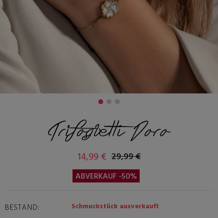
Trifogletti Doro
14,99 €
29,99 €
ABVERKAUF -50%
Schmuckstück ausverkauft
BESTAND: