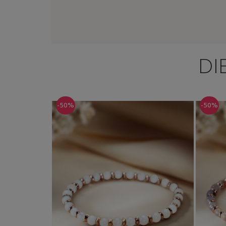
DI
-50%
-50%