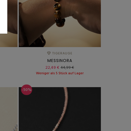
TIGERAUGE
MESSINORA
22,49 €
44,99 €
r
Weniger als 5 Stück auf Lager
-50%