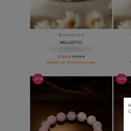
MONDSTEIN
MILLAZITO
KLEIN
STANDARD
BREITE
17,49 €
34,99 €
Weniger als 10 Stück auf Lager
-50%
-50%
H
C