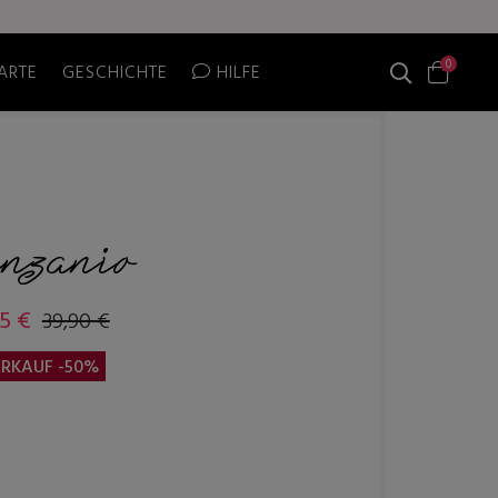
0
ARTE
GESCHICHTE
HILFE
enzanio
5 €
39,90 €
RKAUF -50%