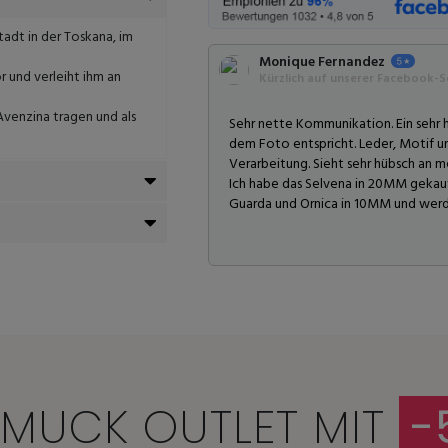
tadt in der Toskana, im
Monique Fernandez
 und verleiht ihm an
Kürzlich auf unserer Facebook-Se
venzina tragen und als
Sehr nette Kommunikation. Ein sehr
dem Foto entspricht. Leder, Motif 
Verarbeitung. Sieht sehr hübsch an 
Ich habe das Selvena in 20MM gekauft
Guarda und Ornica in 10MM und werde
MUCK OUTLET MIT
-