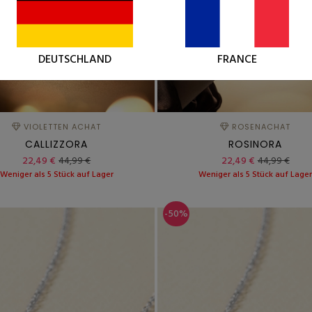
DEUTSCHLAND
FRANCE
VIOLETTEN ACHAT
ROSENACHAT
CALLIZZORA
ROSINORA
22,49 €
44,99 €
22,49 €
44,99 €
Weniger als 5 Stück auf Lager
Weniger als 5 Stück auf Lage
-50%