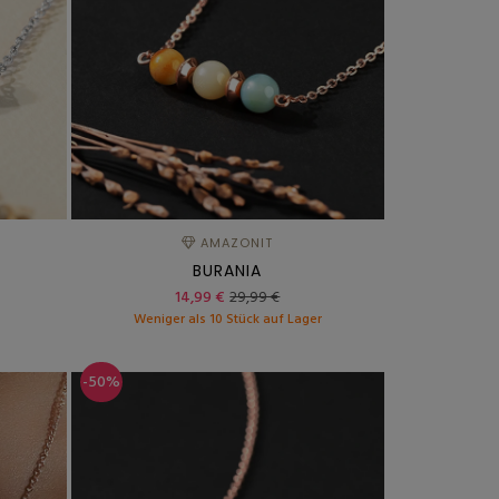
AMAZONIT
BURANIA
14,99 €
29,99 €
r
Weniger als 10 Stück auf Lager
-50%