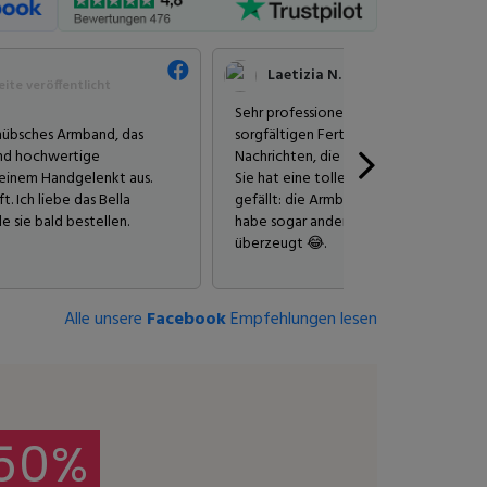
Laetizia N.
ite veröffentlicht
Sehr professionelle Person, sowohl in 
 hübsches Armband, das
sorgfältigen Fertigung ihrer Schmuckst
und hochwertige
Nachrichten, die ich zu meinen Bestel
meinem Handgelenkt aus.
Sie hat eine tolle Kollektion geschaffe
. Ich liebe das Bella
gefällt: die Armbänder und Halsketten 
 sie bald bestellen.
habe sogar andere Menschen in mein
überzeugt 😂.
Alle unsere
Facebook
Empfehlungen lesen
50%