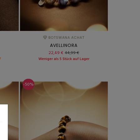
BOTSWANA ACHAT
AVELLINORA
22,49 €
44,99 €
r
Weniger als 5 Stück auf Lager
-50%