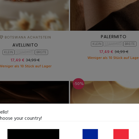
PALERMITO
BOTSWANA ACHATSTEIN
KLEIN
STANDARD
BREITE
AVELLINITO
17,49 €
34,99 €
KLEIN
STANDARD
BREITE
Weniger als 10 Stück auf Lage
17,49 €
34,99 €
Weniger als 10 Stück auf Lager
-50%
ello!
hoose your country!