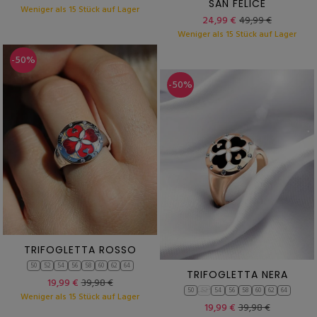
SAN FELICE
Weniger als 15 Stück auf Lager
24,99 €
49,99 €
Weniger als 15 Stück auf Lager
-50%
-50%
TRIFOGLETTA ROSSO
50
52
54
56
58
60
62
64
TRIFOGLETTA NERA
19,99 €
39,98 €
50
52
54
56
58
60
62
64
Weniger als 15 Stück auf Lager
19,99 €
39,98 €