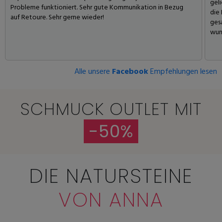
geli
Probleme funktioniert. Sehr gute Kommunikation in Bezug
die
auf Retoure. Sehr gerne wieder!
gesa
wun
Alle unsere
Facebook
Empfehlungen lesen
SCHMUCK OUTLET MIT
-50%
DIE NATURSTEINE
VON ANNA