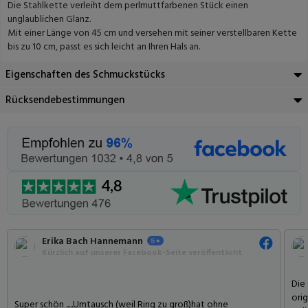
Die Stahlkette verleiht dem perlmuttfarbenen Stück einen
unglaublichen Glanz.
Mit einer Länge von 45 cm und versehen mit seiner verstellbaren Kette
bis zu 10 cm, passt es sich leicht an Ihren Hals an.
Eigenschaften des Schmuckstücks
Rücksendebestimmungen
Erika Bach Hannemann
Kürzlich auf unserer Facebook-Seite veröffentlicht
Die
ori
Super schön .....Umtausch (weil Ring zu groß)hat ohne