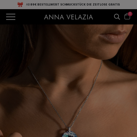
AB
89€ BESTELLWERT
SCHMUCKSTÜCK DIE ZEITLOSE
GRATIS
0