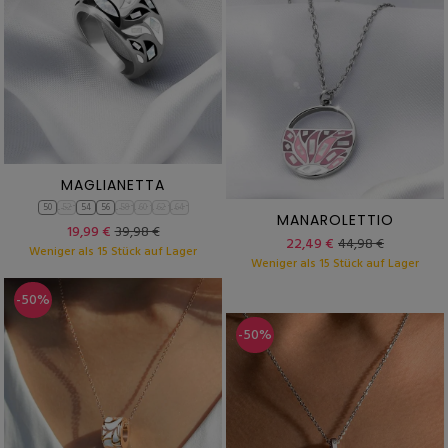
MAGLIANETTA
50
52
54
56
58
60
62
64
MANAROLETTIO
19,99 €
39,98 €
22,49 €
44,98 €
Weniger als 15 Stück auf Lager
Weniger als 15 Stück auf Lager
-50%
-50%