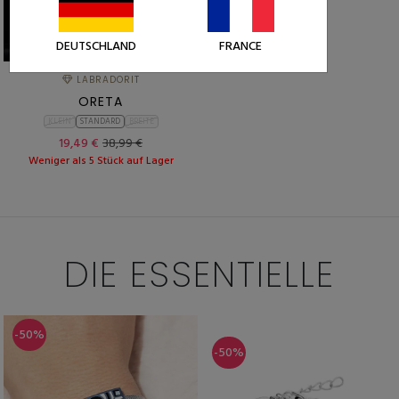
DEUTSCHLAND
FRANCE
LABRADORIT
ORETA
KLEIN
STANDARD
BREITE
19,49 €
38,99 €
Weniger als 5 Stück auf Lager
DIE ESSENTIELLE
-50%
-50%