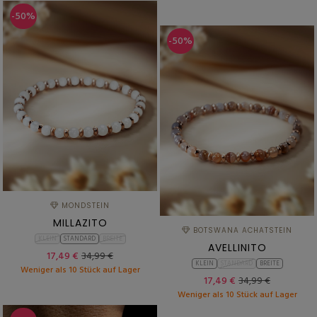
-50%
-50%
MONDSTEIN
MILLAZITO
BOTSWANA ACHATSTEIN
KLEIN
STANDARD
BREITE
AVELLINITO
17,49 €
34,99 €
KLEIN
STANDARD
BREITE
Weniger als 10 Stück auf Lager
17,49 €
34,99 €
Weniger als 10 Stück auf Lager