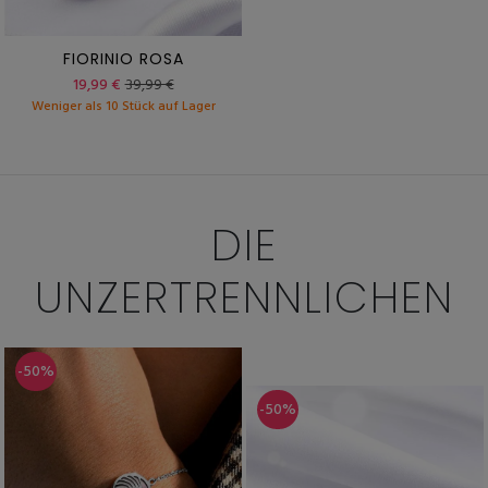
FIORINIO ROSA
19,99 €
39,99 €
Weniger als 10 Stück auf Lager
DIE
UNZERTRENNLICHEN
-50%
-50%