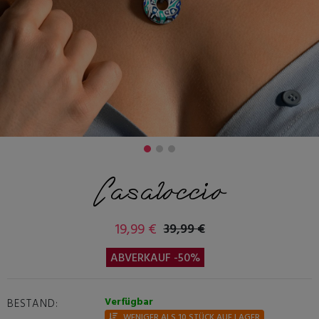
Casaloccio
19,99 €
39,99 €
ABVERKAUF -50%
Verfügbar
BESTAND:
WENIGER ALS 10 STÜCK AUF LAGER