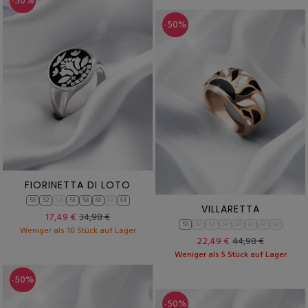
-50%
-50%
FIORINETTA DI LOTO
50
52
54
56
58
60
62
64
VILLARETTA
17,49 €
34,98 €
50
52
54
56
58
60
62
64
Weniger als 10 Stück auf Lager
22,49 €
44,98 €
Weniger als 5 Stück auf Lager
-50%
-50%