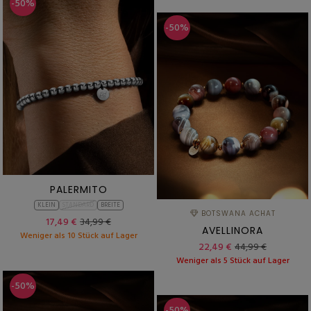
-50%
-50%
PALERMITO
KLEIN
STANDARD
BREITE
BOTSWANA ACHAT
17,49 €
34,99 €
AVELLINORA
Weniger als 10 Stück auf Lager
22,49 €
44,99 €
Weniger als 5 Stück auf Lager
-50%
-50%