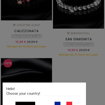
VIOLETTEN ACHAT
CALIZZONATA
BERGKRISTALL
KLEIN
STANDARD
BREITE
SAN GIMIGNITA
14,99 €
29,99 €
KLEIN
STANDARD
BREITE
Weniger als 15 Stück auf Lager
14,99 €
29,99 €
Weniger als 15 Stück auf Lager
-50%
Hello!
Choose your country!