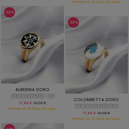
Weniger als 15 Stück auf Lager
-50%
-50%
ALBERINA DORO
50
52
54
56
58
60
62
64
COLOMBETTA DORO
17,49 €
34,98 €
50
52
54
56
58
60
62
64
Weniger als 15 Stück auf Lager
17,49 €
34,98 €
Weniger als 15 Stück auf Lager