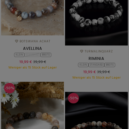
BOTSWANA ACHAT
AVELLINA
TURMALINQUARZ
KLEIN
STANDARD
BREITE
RIMINIA
19,99 €
39,99 €
KLEIN
STANDARD
BREITE
Weniger als 15 Stück auf Lager
19,99 €
39,99 €
Weniger als 15 Stück auf Lager
-50%
-50%