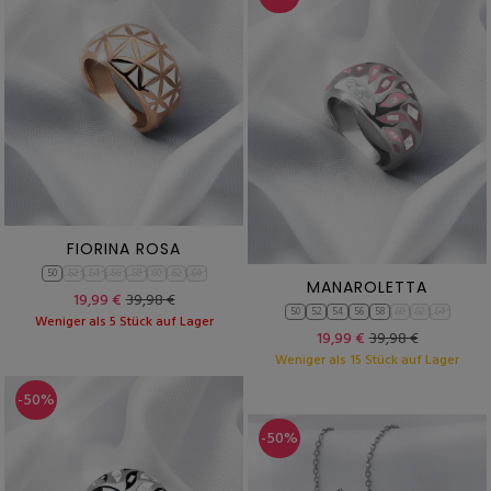
FIORINA ROSA
50
52
54
56
58
60
62
64
MANAROLETTA
19,99 €
39,98 €
50
52
54
56
58
60
62
64
Weniger als 5 Stück auf Lager
19,99 €
39,98 €
Weniger als 15 Stück auf Lager
-50%
-50%