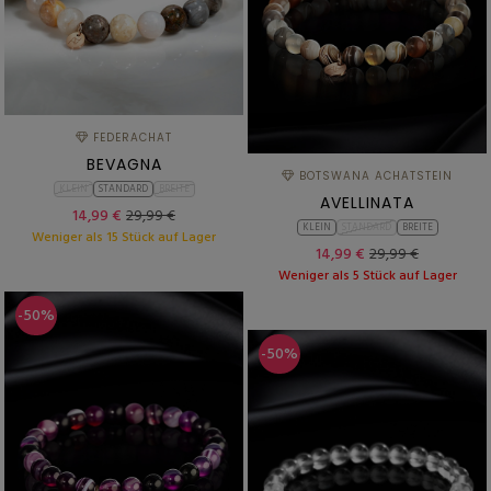
FEDERACHAT
BEVAGNA
BOTSWANA ACHATSTEIN
KLEIN
STANDARD
BREITE
AVELLINATA
14,99 €
29,99 €
KLEIN
STANDARD
BREITE
Weniger als 15 Stück auf Lager
14,99 €
29,99 €
Weniger als 5 Stück auf Lager
-50%
-50%