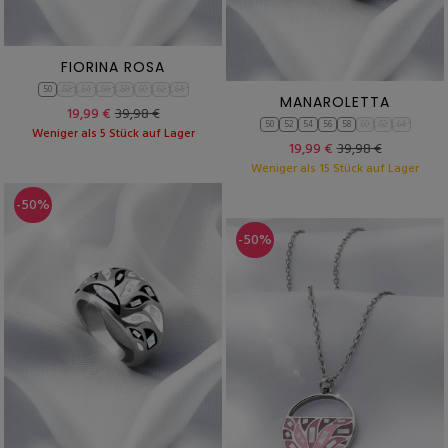
FIORINA ROSA
50
52
54
56
58
60
62
64
MANAROLETTA
19,99 €
39,98 €
50
52
54
56
58
60
62
64
Weniger als 5 Stück auf Lager
19,99 €
39,98 €
Weniger als 15 Stück auf Lager
-50%
-50%