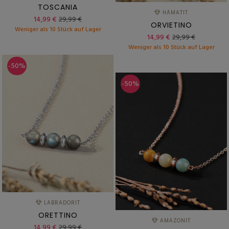
TOSCANIA
HÄMATIT
14,99 €
29,99 €
ORVIETINO
Weniger als 10 Stück auf Lager
14,99 €
29,99 €
Weniger als 10 Stück auf Lager
-50%
-50%
LABRADORIT
ORETTINO
AMAZONIT
14,99 €
29,99 €