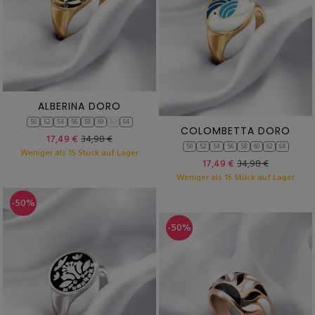
ALBERINA DORO
50
52
54
56
58
60
62
64
COLOMBETTA DORO
17,49 €
34,98 €
50
52
54
56
58
60
62
64
Weniger als 15 Stück auf Lager
17,49 €
34,98 €
Weniger als 15 Stück auf Lager
-50%
-50%