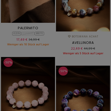
PALERMITO
KLEIN
STANDARD
BREITE
BOTSWANA ACHAT
17,49 €
34,99 €
AVELLINORA
Weniger als 10 Stück auf Lager
22,49 €
44,99 €
Weniger als 5 Stück auf Lager
-50%
-50%