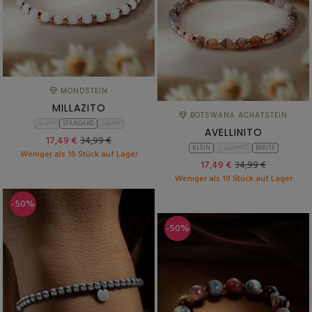
MONDSTEIN
MILLAZITO
BOTSWANA ACHATSTEIN
KLEIN
STANDARD
BREITE
AVELLINITO
17,49 €
34,99 €
KLEIN
STANDARD
BREITE
Weniger als 10 Stück auf Lager
17,49 €
34,99 €
Weniger als 10 Stück auf Lager
-50%
-50%