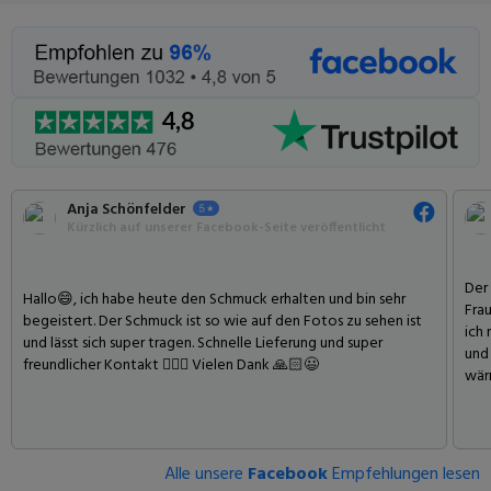
Anja Schönfelder
Kürzlich auf unserer Facebook-Seite veröffentlicht
Der
️Hallo😄, ich habe heute den Schmuck erhalten und bin sehr
Frau
begeistert. Der Schmuck ist so wie auf den Fotos zu sehen ist
ich 
und lässt sich super tragen. Schnelle Lieferung und super
und
freundlicher Kontakt 👍🏻😃 Vielen Dank 🙏🏻😃
wär
Alle unsere
Facebook
Empfehlungen lesen