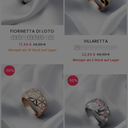
FIORINETTA DI LOTO
50
52
54
56
58
60
62
64
VILLARETTA
17,49 €
34,98 €
50
52
54
56
58
60
62
64
Weniger als 10 Stück auf Lager
22,49 €
44,98 €
Weniger als 5 Stück auf Lager
-50%
-50%