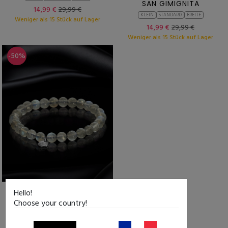
SAN GIMIGNITA
14,99 €
29,99 €
KLEIN
STANDARD
BREITE
Weniger als 15 Stück auf Lager
14,99 €
29,99 €
Weniger als 15 Stück auf Lager
-50%
Hello!
LABRADORIT
Choose your country!
ORETA
KLEIN
STANDARD
BREITE