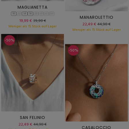
MAGLIANETTA
50
52
54
56
58
60
62
64
MANAROLETTIO
19,99 €
39,98 €
22,49 €
44,98 €
Weniger als 15 Stück auf Lager
Weniger als 15 Stück auf Lager
-50%
-50%
SAN FELINIO
22,49 €
44,98 €
CASALOCCIO