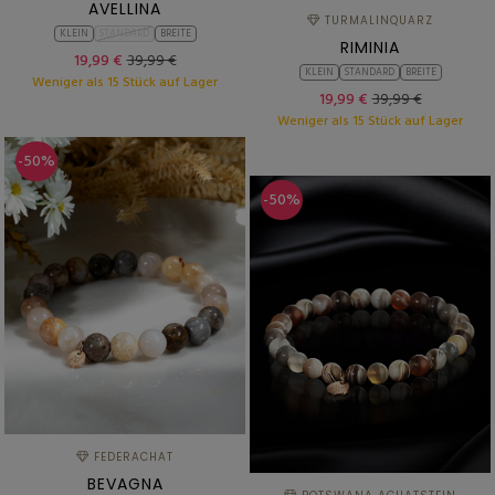
AVELLINA
TURMALINQUARZ
KLEIN
STANDARD
BREITE
RIMINIA
19,99 €
39,99 €
KLEIN
STANDARD
BREITE
Weniger als 15 Stück auf Lager
19,99 €
39,99 €
Weniger als 15 Stück auf Lager
-50%
-50%
FEDERACHAT
BEVAGNA