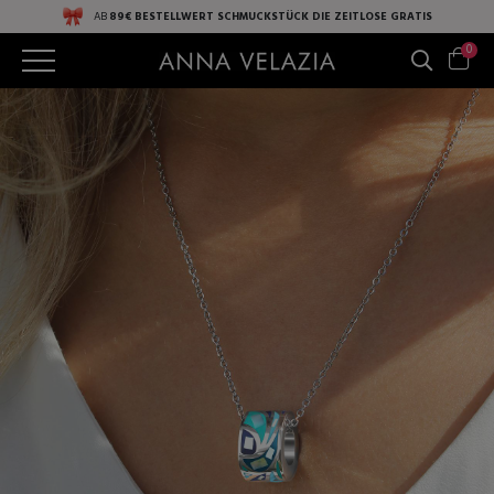
AB
89€ BESTELLWERT
SCHMUCKSTÜCK DIE ZEITLOSE
GRATIS
0