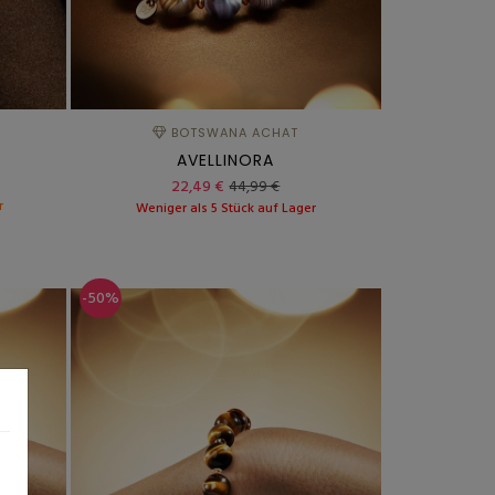
BOTSWANA ACHAT
AVELLINORA
22,49 €
44,99 €
r
Weniger als 5 Stück auf Lager
-50%