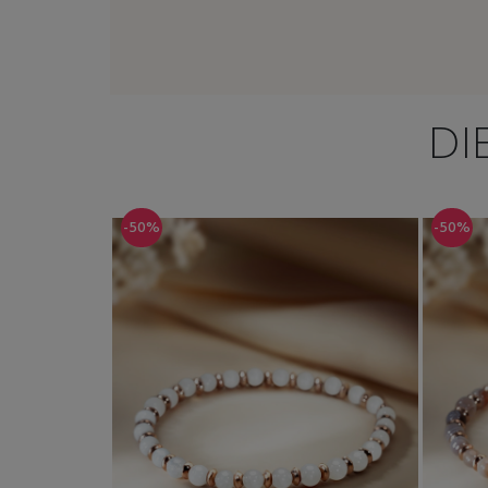
DI
-50%
-50%