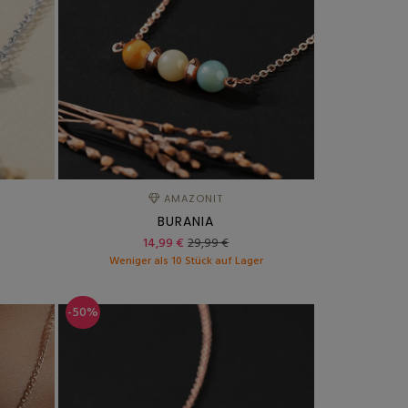
AMAZONIT
BURANIA
14,99 €
29,99 €
r
Weniger als 10 Stück auf Lager
-50%