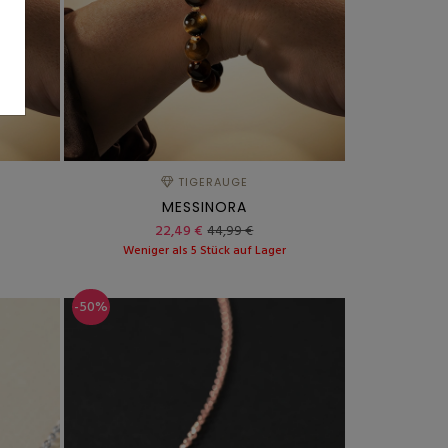
TIGERAUGE
MESSINORA
22,49 €
44,99 €
r
Weniger als 5 Stück auf Lager
-50%