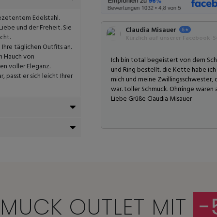
zetentem Edelstahl.
Liebe und der Freheit. Sie
Claudia Misauer
cht.
Kürzlich auf unserer Facebook-Se
hre täglichen Outfits an.
en Hauch von
Ich bin total begeistert von dem S
n voller Eleganz.
und Ring bestellt. die Kette habe ich
passt er sich leicht Ihrer
mich und meine Zwillingsschwester, 
war. toller Schmuck. Ohrringe wären 
Liebe Grüße Claudia Misauer
MUCK OUTLET MIT
-