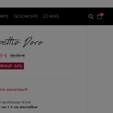
0
ARTE
GESCHICHTE
HILFE
ettio Doro
99 €
39,99 €
RKAUF -50%
ck ausverkauft
n durchmesser 16 mm
 cm + 5 cm einstellbar