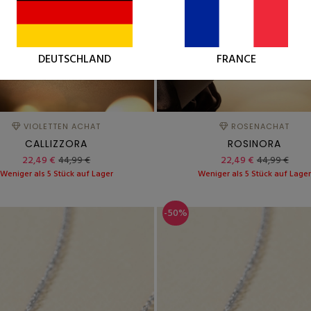
DEUTSCHLAND
FRANCE
VIOLETTEN ACHAT
ROSENACHAT
CALLIZZORA
ROSINORA
22,49 €
44,99 €
22,49 €
44,99 €
Weniger als 5 Stück auf Lager
Weniger als 5 Stück auf Lage
-50%