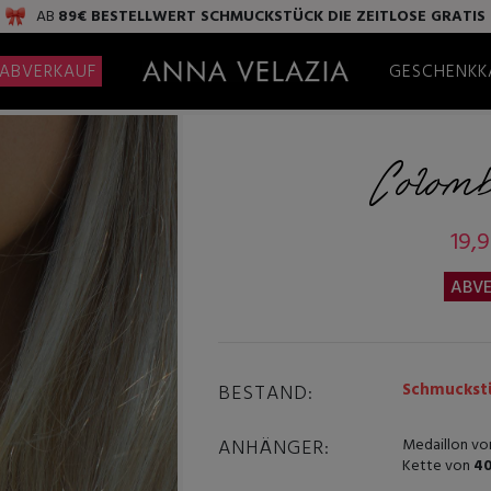
AB
89€ BESTELLWERT
SCHMUCKSTÜCK DIE ZEITLOSE
GRATIS
ABVERKAUF
GESCHENKK
Colomb
19,
ABVE
Schmuckstü
BESTAND:
ANHÄNGER:
Medaillon vo
Kette von
40