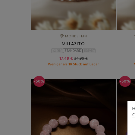
MONDSTEIN
MILLAZITO
KLEIN
STANDARD
BREITE
17,49 €
34,99 €
Weniger als 10 Stück auf Lager
-50%
-50%
H
C