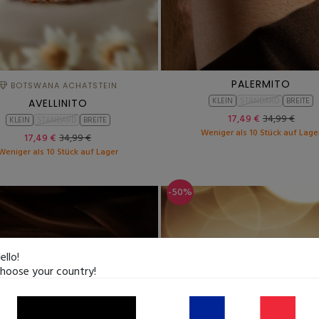
PALERMITO
BOTSWANA ACHATSTEIN
KLEIN
STANDARD
BREITE
AVELLINITO
17,49 €
34,99 €
KLEIN
STANDARD
BREITE
Weniger als 10 Stück auf Lage
17,49 €
34,99 €
Weniger als 10 Stück auf Lager
-50%
ello!
hoose your country!