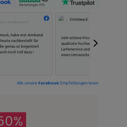
Cristina E.
ite veröffentlicht
chmuck, habe erst Armband
Sehr schöne Produkte. Viel Auswahl, 
 heute nachbestellt für
qualitativ hochwertige Artikel. Ein schn
die genau so begeistert
Lieferservice und viel Professionalität
auch noch toll dazu !
eines Umtauschs.
Alle unsere
Facebook
Empfehlungen lesen
50%