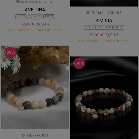
BOTSWANA ACHAT
AVELLINA
TURMALINQUARZ
KLEIN
STANDARD
BREITE
RIMINIA
19,99 €
39,99 €
KLEIN
STANDARD
BREITE
Weniger als 15 Stück auf Lager
19,99 €
39,99 €
Weniger als 15 Stück auf Lager
-50%
-50%
FEDERACHAT