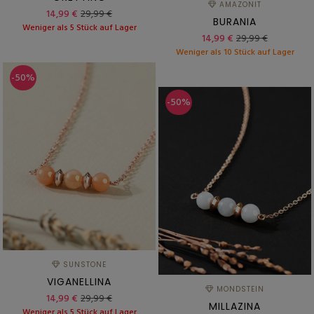
AMAZONIT
14,99 €
29,99 €
BURANIA
Weniger als 5 Stück auf Lager
14,99 €
29,99 €
Weniger als 10 Stück auf Lager
-50%
-50%
SUNSTONE
VIGANELLINA
MONDSTEIN
14,99 €
29,99 €
MILLAZINA
Weniger als 5 Stück auf Lager