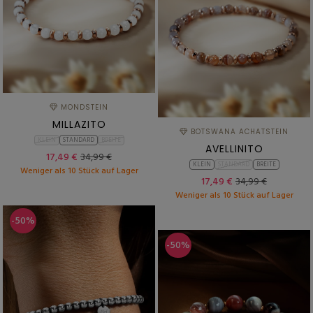
MONDSTEIN
MILLAZITO
BOTSWANA ACHATSTEIN
KLEIN
STANDARD
BREITE
AVELLINITO
17,49 €
34,99 €
KLEIN
STANDARD
BREITE
Weniger als 10 Stück auf Lager
17,49 €
34,99 €
Weniger als 10 Stück auf Lager
-50%
-50%