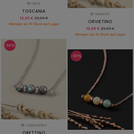
ONYX
TOSCANIA
HÄMATIT
14,99 €
29,99 €
ORVIETINO
Weniger als 10 Stück auf Lager
14,99 €
29,99 €
Weniger als 10 Stück auf Lager
-50%
-50%
LABRADORIT
ORETTINO