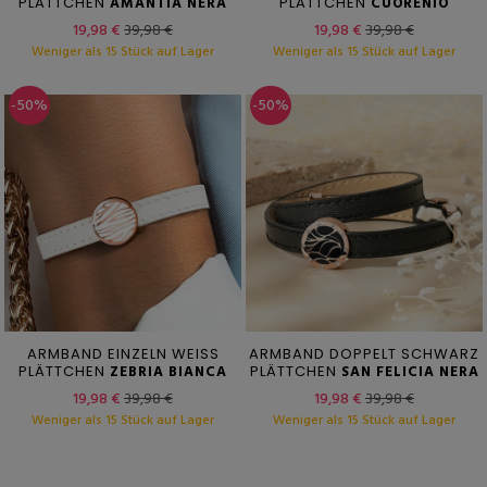
PLÄTTCHEN
AMANTIA NERA
PLÄTTCHEN
CUORENIO
19,98 €
39,98 €
19,98 €
39,98 €
Weniger als 15 Stück auf Lager
Weniger als 15 Stück auf Lager
-50%
-50%
ARMBAND EINZELN WEISS
ARMBAND DOPPELT SCHWARZ
PLÄTTCHEN
ZEBRIA BIANCA
PLÄTTCHEN
SAN FELICIA NERA
19,98 €
39,98 €
19,98 €
39,98 €
Weniger als 15 Stück auf Lager
Weniger als 15 Stück auf Lager