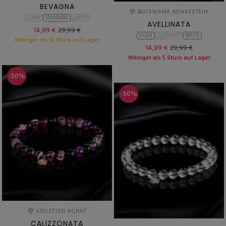
BEVAGNA
BOTSWANA ACHATSTEIN
KLEIN
STANDARD
BREITE
AVELLINATA
14,99 €
29,99 €
KLEIN
STANDARD
BREITE
Weniger als 15 Stück auf Lager
14,99 €
29,99 €
Weniger als 5 Stück auf Lager
-50%
-50%
VIOLETTEN ACHAT
CALIZZONATA