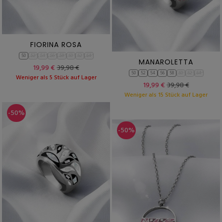
FIORINA ROSA
50
52
54
56
58
60
62
64
MANAROLETTA
19,99 €
39,98 €
50
52
54
56
58
60
62
64
Weniger als 5 Stück auf Lager
19,99 €
39,98 €
Weniger als 15 Stück auf Lager
-50%
-50%