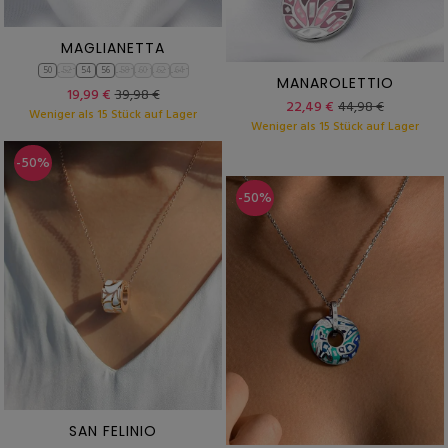
MAGLIANETTA
50
52
54
56
58
60
62
64
MANAROLETTIO
19,99 €
39,98 €
22,49 €
44,98 €
Weniger als 15 Stück auf Lager
Weniger als 15 Stück auf Lager
-50%
-50%
SAN FELINIO