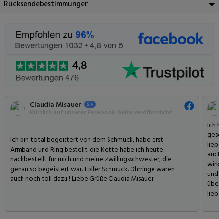
Rücksendebestimmungen
Claudia Misauer
Kürzlich auf unserer Facebook-Seite veröffentlicht
Ich
gese
Ich bin total begeistert von dem Schmuck, habe erst
lieb
Armband und Ring bestellt. die Kette habe ich heute
auc
nachbestellt für mich und meine Zwillingsschwester, die
wirk
genau so begeistert war. toller Schmuck. Ohrringe wären
und 
auch noch toll dazu ! Liebe Grüße Claudia Misauer
übe
lie