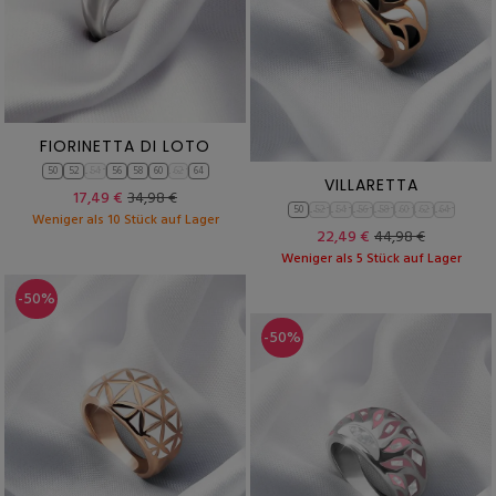
FIORINETTA DI LOTO
50
52
54
56
58
60
62
64
VILLARETTA
17,49 €
34,98 €
50
52
54
56
58
60
62
64
Weniger als 10 Stück auf Lager
22,49 €
44,98 €
Weniger als 5 Stück auf Lager
-50%
-50%