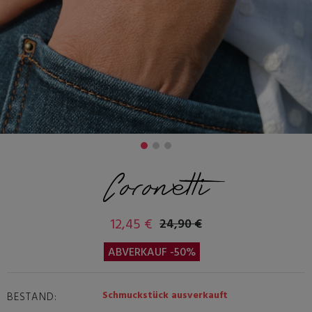
Coronetti
12,45 €
24,90 €
ABVERKAUF -50%
Schmuckstück ausverkauft
BESTAND: