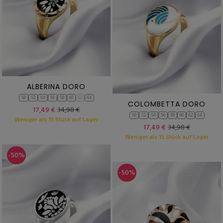
ALBERINA DORO
50
52
54
56
58
60
62
64
COLOMBETTA DORO
17,49 €
34,98 €
50
52
54
56
58
60
62
64
Weniger als 15 Stück auf Lager
17,49 €
34,98 €
Weniger als 15 Stück auf Lager
-50%
-50%