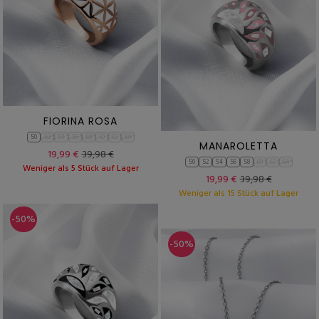
FIORINA ROSA
50
52
54
56
58
60
62
64
MANAROLETTA
19,99 €
39,98 €
50
52
54
56
58
60
62
64
Weniger als 5 Stück auf Lager
19,99 €
39,98 €
Weniger als 15 Stück auf Lager
-50%
-50%