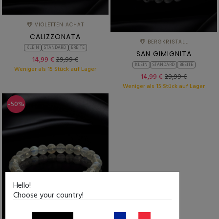
VIOLETTEN ACHAT
CALIZZONATA
BERGKRISTALL
KLEIN
STANDARD
BREITE
SAN GIMIGNITA
14,99 €
29,99 €
KLEIN
STANDARD
BREITE
Weniger als 15 Stück auf Lager
14,99 €
29,99 €
Weniger als 15 Stück auf Lager
-50%
Hello!
Choose your country!