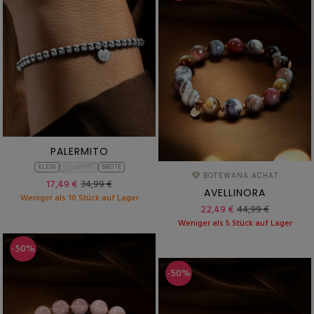
PALERMITO
KLEIN
STANDARD
BREITE
BOTSWANA ACHAT
17,49 €
34,99 €
AVELLINORA
Weniger als 10 Stück auf Lager
22,49 €
44,99 €
Weniger als 5 Stück auf Lager
-50%
-50%