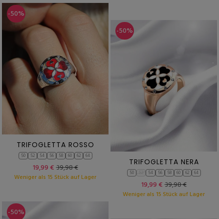
-50%
-50%
TRIFOGLETTA ROSSO
50
52
54
56
58
60
62
64
TRIFOGLETTA NERA
19,99 €
39,98 €
50
52
54
56
58
60
62
64
Weniger als 15 Stück auf Lager
19,99 €
39,98 €
Weniger als 15 Stück auf Lager
-50%