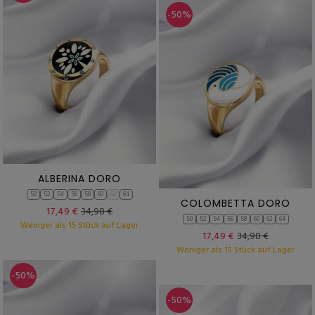
-50%
ALBERINA DORO
50
52
54
56
58
60
62
64
COLOMBETTA DORO
17,49 €
34,98 €
50
52
54
56
58
60
62
64
Weniger als 15 Stück auf Lager
17,49 €
34,98 €
Weniger als 15 Stück auf Lager
-50%
-50%