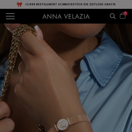
AB
89€ BESTELLWERT
SCHMUCKSTÜCK DIE ZEITLOSE
GRATIS
0