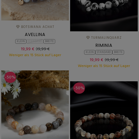
BOTSWANA ACHAT
AVELLINA
TURMALINQUARZ
KLEIN
STANDARD
BREITE
RIMINIA
19,99 €
39,99 €
KLEIN
STANDARD
BREITE
Weniger als 15 Stück auf Lager
19,99 €
39,99 €
Weniger als 15 Stück auf Lager
-50%
-50%