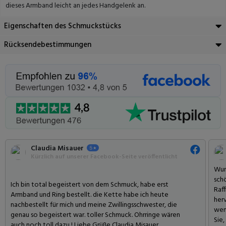
dieses Armband leicht an jedes Handgelenk an.
Eigenschaften des Schmuckstücks
Rücksendebestimmungen
Claudia Misauer
Kürzlich auf unserer Facebook-Seite veröffentlicht
Wun
sch
Ich bin total begeistert von dem Schmuck, habe erst
Raff
Armband und Ring bestellt. die Kette habe ich heute
her
nachbestellt für mich und meine Zwillingsschwester, die
wen
genau so begeistert war. toller Schmuck. Ohrringe wären
Sie
auch noch toll dazu ! Liebe Grüße Claudia Misauer