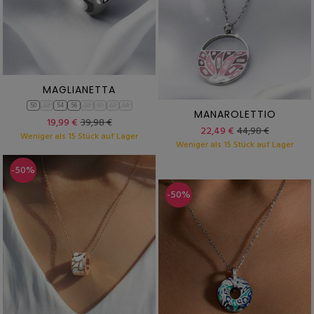
MAGLIANETTA
50
52
54
56
58
60
62
64
MANAROLETTIO
19,99 €
39,98 €
22,49 €
44,98 €
Weniger als 15 Stück auf Lager
Weniger als 15 Stück auf Lager
-50%
-50%