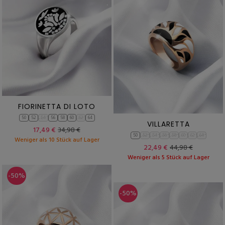
FIORINETTA DI LOTO
50
52
54
56
58
60
62
64
VILLARETTA
17,49 €
34,98 €
50
52
54
56
58
60
62
64
Weniger als 10 Stück auf Lager
22,49 €
44,98 €
Weniger als 5 Stück auf Lager
-50%
-50%