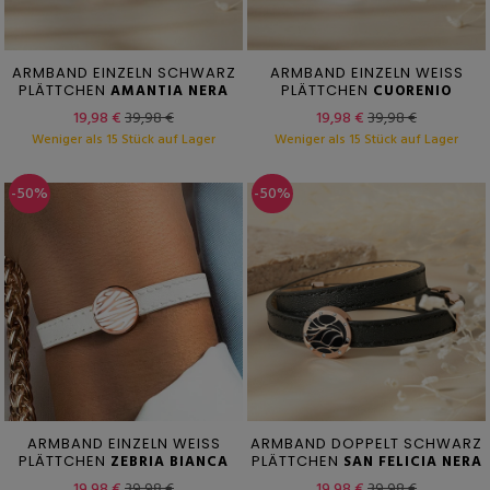
ARMBAND EINZELN SCHWARZ
ARMBAND EINZELN WEISS
PLÄTTCHEN
AMANTIA NERA
PLÄTTCHEN
CUORENIO
19,98 €
39,98 €
19,98 €
39,98 €
Weniger als 15 Stück auf Lager
Weniger als 15 Stück auf Lager
-50%
-50%
ARMBAND EINZELN WEISS
ARMBAND DOPPELT SCHWARZ
PLÄTTCHEN
ZEBRIA BIANCA
PLÄTTCHEN
SAN FELICIA NERA
19,98 €
39,98 €
19,98 €
39,98 €