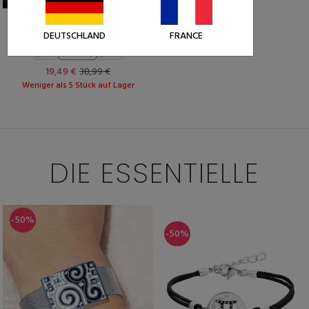
LABRADORIT
DEUTSCHLAND
FRANCE
ORETA
KLEIN
STANDARD
BREITE
19,49 €
38,99 €
Weniger als 5 Stück auf Lager
DIE ESSENTIELLE
-50%
-50%