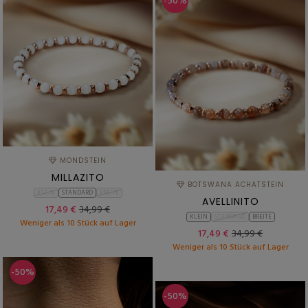
-50%
MONDSTEIN
MILLAZITO
BOTSWANA ACHATSTEIN
KLEIN
STANDARD
BREITE
AVELLINITO
17,49 €
34,99 €
KLEIN
STANDARD
BREITE
Weniger als 10 Stück auf Lager
17,49 €
34,99 €
Weniger als 10 Stück auf Lager
-50%
-50%