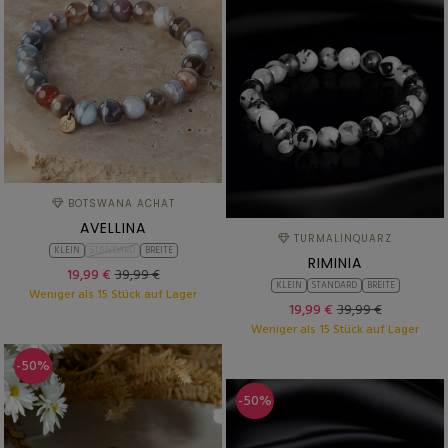
BOTSWANA ACHAT
AVELLINA
TURMALINQUARZ
KLEIN
STANDARD
BREITE
RIMINIA
19,99 €
39,99 €
KLEIN
STANDARD
BREITE
Weniger als 15 Stück auf Lager
19,99 €
39,99 €
Weniger als 15 Stück auf Lager
-50%
-50%