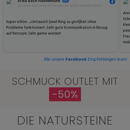
Erika Bach Hannemann
Kürzlich auf unserer Facebook-Seite veröffentlicht
Ann
Schm
Super schön .....Umtausch (weil Ring zu groß)hat ohne
klei
Probleme funktioniert. Sehr gute Kommunikation in Bezug
pass
auf Retoure. Sehr gerne wieder!
Fre
redu
Alle unsere
Facebook
Empfehlungen lesen
SCHMUCK OUTLET MIT
-50%
DIE NATURSTEINE