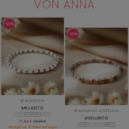
VON ANNA
-50%
-50%
MONDSTEIN
MILLAZITO
BOTSWANA ACHATSTEIN
KLEIN
STANDARD
BREITE
AVELLINITO
17,49 €
34,99 €
KLEIN
STANDARD
BREITE
Weniger als 10 Stück auf Lager