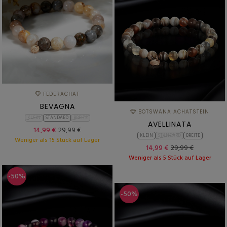
FEDERACHAT
BEVAGNA
BOTSWANA ACHATSTEIN
KLEIN
STANDARD
BREITE
AVELLINATA
14,99 €
29,99 €
KLEIN
STANDARD
BREITE
Weniger als 15 Stück auf Lager
14,99 €
29,99 €
Weniger als 5 Stück auf Lager
-50%
-50%