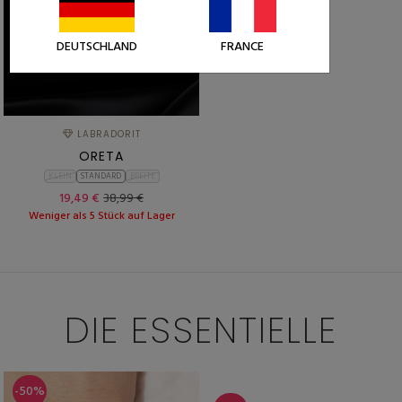
DEUTSCHLAND
FRANCE
LABRADORIT
ORETA
KLEIN
STANDARD
BREITE
19,49 €
38,99 €
Weniger als 5 Stück auf Lager
DIE ESSENTIELLE
-50%