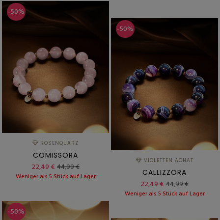
-50%
-50%
ROSENQUARZ
COMISSORA
VIOLETTEN ACHAT
22,49 €
44,99 €
CALLIZZORA
Weniger als 5 Stück auf Lager
22,49 €
44,99 €
Weniger als 5 Stück auf Lager
-50%