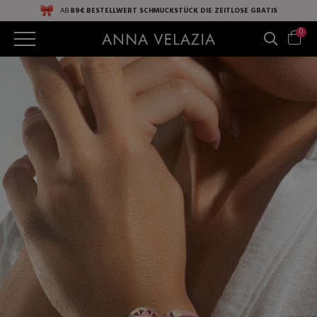
AB
89€ BESTELLWERT
SCHMUCKSTÜCK DIE ZEITLOSE
GRATIS
0