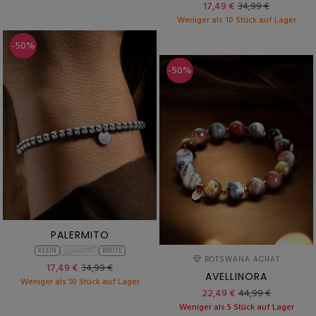
17,49 €
34,99 €
Weniger als 10 Stück auf Lager
-50%
-50%
PALERMITO
KLEIN
STANDARD
BREITE
BOTSWANA ACHAT
17,49 €
34,99 €
AVELLINORA
Weniger als 10 Stück auf Lager
22,49 €
44,99 €
Weniger als 5 Stück auf Lager