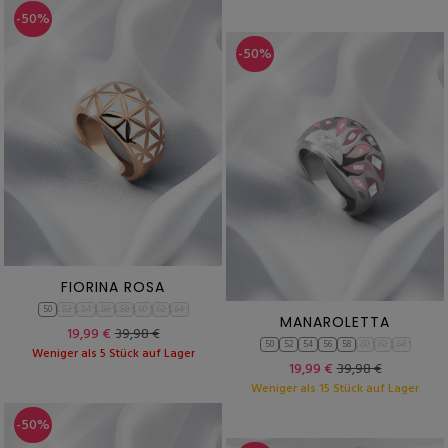
-50%
-50%
FIORINA ROSA
50
52
54
56
58
60
62
64
MANAROLETTA
19,99 €
39,98 €
50
52
54
56
58
60
62
64
Weniger als 5 Stück auf Lager
19,99 €
39,98 €
Weniger als 15 Stück auf Lager
-50%