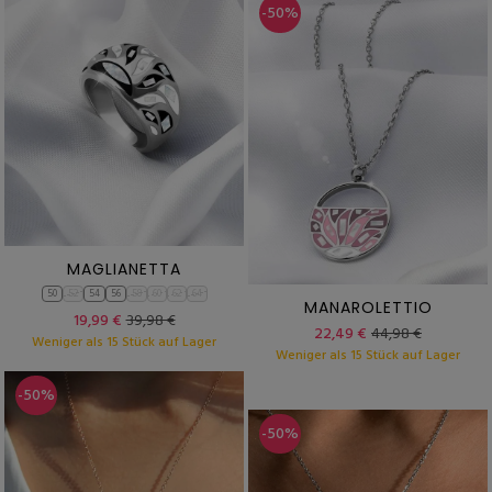
-50%
MAGLIANETTA
50
52
54
56
58
60
62
64
MANAROLETTIO
19,99 €
39,98 €
22,49 €
44,98 €
Weniger als 15 Stück auf Lager
Weniger als 15 Stück auf Lager
-50%
-50%