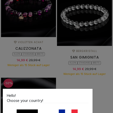
VIOLETTEN ACHAT
CALIZZONATA
BERGKRISTALL
KLEIN
STANDARD
BREITE
SAN GIMIGNITA
14,99 €
29,99 €
KLEIN
STANDARD
BREITE
Weniger als 15 Stück auf Lager
14,99 €
29,99 €
Weniger als 15 Stück auf Lager
-50%
Hello!
Choose your country!