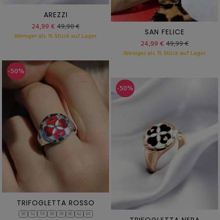
AREZZI
24,99 €
49,98 €
SAN FELICE
Weniger als 15 Stück auf Lager
24,99 €
49,99 €
Weniger als 15 Stück auf Lager
-50%
-50%
TRIFOGLETTA ROSSO
50
52
54
56
58
60
62
64