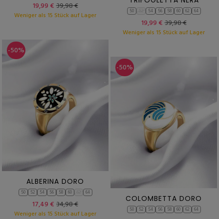
TRIFOGLETTA NERA
19,99 €
39,98 €
50
52
54
56
58
60
62
64
Weniger als 15 Stück auf Lager
19,99 €
39,98 €
Weniger als 15 Stück auf Lager
-50%
-50%
ALBERINA DORO
50
52
54
56
58
60
62
64
COLOMBETTA DORO
17,49 €
34,98 €
50
52
54
56
58
60
62
64
Weniger als 15 Stück auf Lager