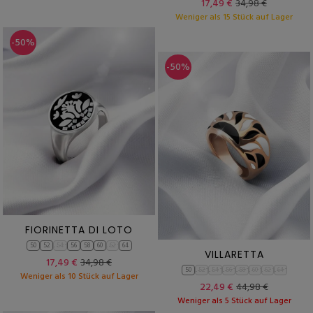
17,49 €
34,98 €
Weniger als 15 Stück auf Lager
-50%
-50%
FIORINETTA DI LOTO
50
52
54
56
58
60
62
64
VILLARETTA
17,49 €
34,98 €
50
52
54
56
58
60
62
64
Weniger als 10 Stück auf Lager
22,49 €
44,98 €
Weniger als 5 Stück auf Lager