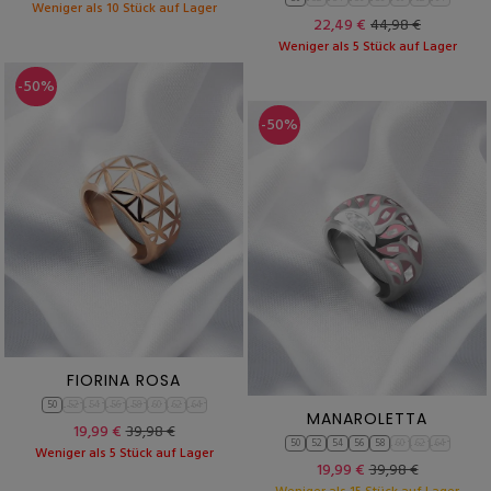
Weniger als 10 Stück auf Lager
22,49 €
44,98 €
Weniger als 5 Stück auf Lager
-50%
-50%
FIORINA ROSA
50
52
54
56
58
60
62
64
MANAROLETTA
19,99 €
39,98 €
50
52
54
56
58
60
62
64
Weniger als 5 Stück auf Lager
19,99 €
39,98 €