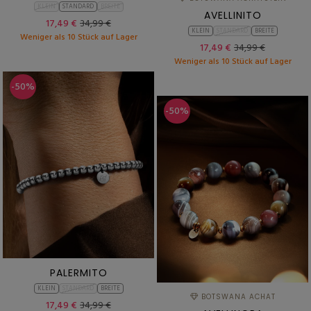
KLEIN
STANDARD
BREITE
AVELLINITO
17,49 €
34,99 €
KLEIN
STANDARD
BREITE
Weniger als 10 Stück auf Lager
17,49 €
34,99 €
Weniger als 10 Stück auf Lager
-50%
-50%
PALERMITO
KLEIN
STANDARD
BREITE
BOTSWANA ACHAT
17,49 €
34,99 €