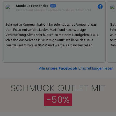
Monique Fernandez
Kürzlich auf unserer Facebook-Seite veröffentlicht
Sehr nette Kommunikation. Ein sehr hübsches Armband, das
Gute
dem Foto entspricht. Leder, Motif und hochwertige
Sch
Verarbeitung. Sieht sehr hübsch an meinem Handgelenkt aus.
wund
Ich habe das Selvena in 20MM gekauft. Ich liebe das Bella
sorg
Guarda und Ornica in 10MM und werde sie bald bestellen.
Dank
Alle unsere
Facebook
Empfehlungen lesen
SCHMUCK OUTLET MIT
-50%