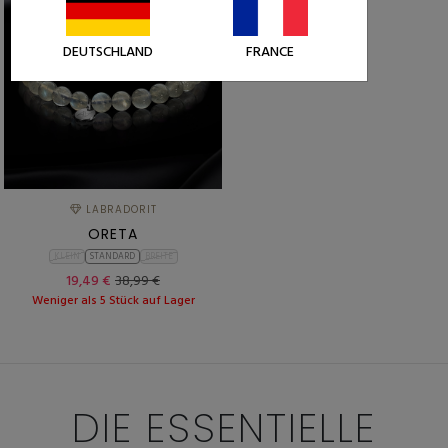
DEUTSCHLAND
FRANCE
LABRADORIT
ORETA
KLEIN
STANDARD
BREITE
19,49 €
38,99 €
Weniger als 5 Stück auf Lager
DIE ESSENTIELLE