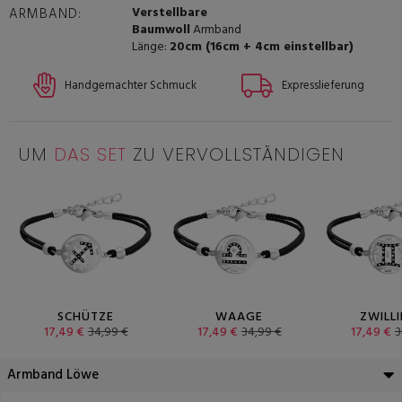
Verstellbare
ARMBAND:
Baumwoll
Armband
Länge:
20cm (16cm + 4cm einstellbar)
Handgemachter Schmuck
Expresslieferung
UM
DAS SET
ZU VERVOLLSTÄNDIGEN
SCHÜTZE
WAAGE
ZWILL
17,49 €
34,99 €
17,49 €
34,99 €
17,49 €
3
Armband Löwe