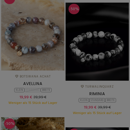
-50%
BOTSWANA ACHAT
AVELLINA
TURMALINQUARZ
KLEIN
STANDARD
BREITE
RIMINIA
19,99 €
39,99 €
KLEIN
STANDARD
BREITE
Weniger als 15 Stück auf Lager
19,99 €
39,99 €
Weniger als 15 Stück auf Lager
-50%