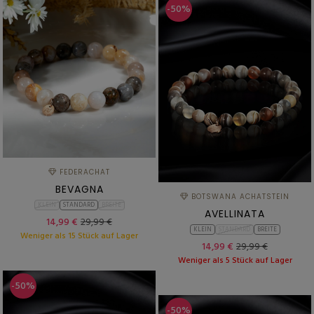
-50%
FEDERACHAT
BEVAGNA
BOTSWANA ACHATSTEIN
KLEIN
STANDARD
BREITE
AVELLINATA
14,99 €
29,99 €
KLEIN
STANDARD
BREITE
Weniger als 15 Stück auf Lager
14,99 €
29,99 €
Weniger als 5 Stück auf Lager
-50%
-50%