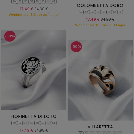
50
52
54
56
58
60
62
64
COLOMBETTA DORO
17,49 €
34,98 €
50
52
54
56
58
60
62
64
Weniger als 15 Stück auf Lager
17,49 €
34,98 €
Weniger als 15 Stück auf Lager
-50%
-50%
FIORINETTA DI LOTO
50
52
54
56
58
60
62
64
VILLARETTA
17,49 €
34,98 €
50
52
54
56
58
60
62
64