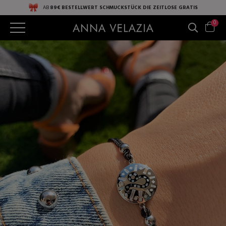
AB
89€ BESTELLWERT
SCHMUCKSTÜCK DIE ZEITLOSE
GRATIS
0