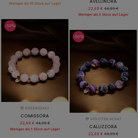
AVELLINORA
Weniger als 10 Stück auf Lager
22,49 €
44,99 €
Weniger als 5 Stück auf Lager
-50%
-50%
ROSENQUARZ
COMISSORA
VIOLETTEN ACHAT
22,49 €
44,99 €
CALLIZZORA
Weniger als 5 Stück auf Lager
22,49 €
44,99 €