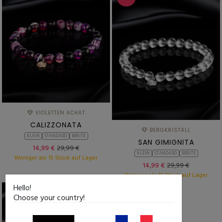
VIOLETTEN ACHAT
CALIZZONATA
BERGKRISTALL
KLEIN
STANDARD
BREITE
SAN GIMIGNITA
14,99 €
29,99 €
KLEIN
STANDARD
BREITE
Weniger als 15 Stück auf Lager
14,99 €
29,99 €
Weniger als 15 Stück auf Lager
Hello!
-50%
Choose your country!