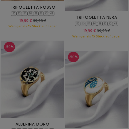
TRIFOGLETTA ROSSO
50
52
54
56
58
60
62
64
TRIFOGLETTA NERA
19,99 €
39,98 €
50
52
54
56
58
60
62
64
Weniger als 15 Stück auf Lager
19,99 €
39,98 €
Weniger als 15 Stück auf Lager
-50%
-50%
ALBERINA DORO