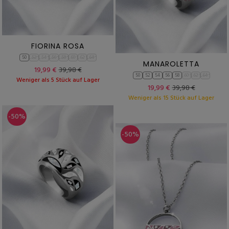
FIORINA ROSA
50
52
54
56
58
60
62
64
MANAROLETTA
19,99 €
39,98 €
50
52
54
56
58
60
62
64
Weniger als 5 Stück auf Lager
19,99 €
39,98 €
Weniger als 15 Stück auf Lager
-50%
-50%