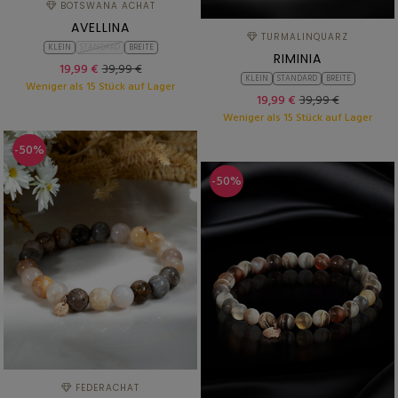
BOTSWANA ACHAT
AVELLINA
TURMALINQUARZ
KLEIN
STANDARD
BREITE
RIMINIA
19,99 €
39,99 €
KLEIN
STANDARD
BREITE
Weniger als 15 Stück auf Lager
19,99 €
39,99 €
Weniger als 15 Stück auf Lager
-50%
-50%
FEDERACHAT