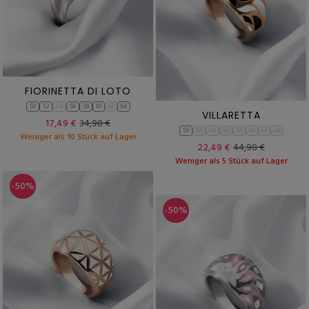
FIORINETTA DI LOTO
50
52
54
56
58
60
62
64
VILLARETTA
17,49 €
34,98 €
50
52
54
56
58
60
62
64
Weniger als 10 Stück auf Lager
22,49 €
44,98 €
Weniger als 5 Stück auf Lager
-50%
-50%