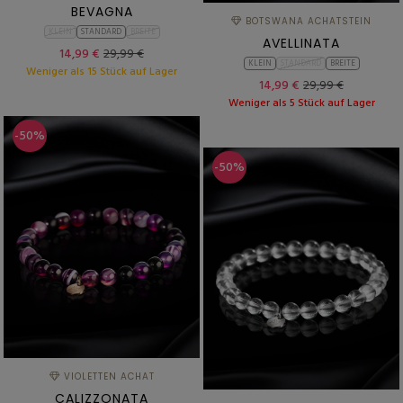
BEVAGNA
BOTSWANA ACHATSTEIN
KLEIN
STANDARD
BREITE
AVELLINATA
14,99 €
29,99 €
KLEIN
STANDARD
BREITE
Weniger als 15 Stück auf Lager
14,99 €
29,99 €
Weniger als 5 Stück auf Lager
-50%
-50%
VIOLETTEN ACHAT
CALIZZONATA