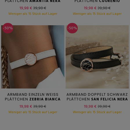
PLÄTTCHEN
AMANTIA NERA
PLÄTTCHEN
CUORENIO
19,98 €
39,98 €
19,98 €
39,98 €
Weniger als 15 Stück auf Lager
Weniger als 15 Stück auf Lager
-50%
-50%
ARMBAND EINZELN WEISS
ARMBAND DOPPELT SCHWARZ
PLÄTTCHEN
ZEBRIA BIANCA
PLÄTTCHEN
SAN FELICIA NERA
19,98 €
39,98 €
19,98 €
39,98 €
Weniger als 15 Stück auf Lager
Weniger als 15 Stück auf Lager