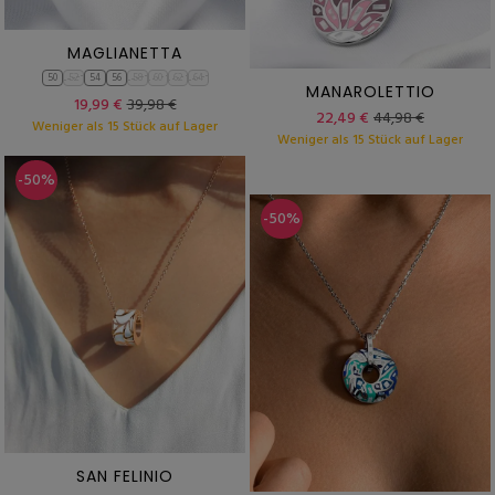
MAGLIANETTA
50
52
54
56
58
60
62
64
MANAROLETTIO
19,99 €
39,98 €
22,49 €
44,98 €
Weniger als 15 Stück auf Lager
Weniger als 15 Stück auf Lager
-50%
-50%
SAN FELINIO