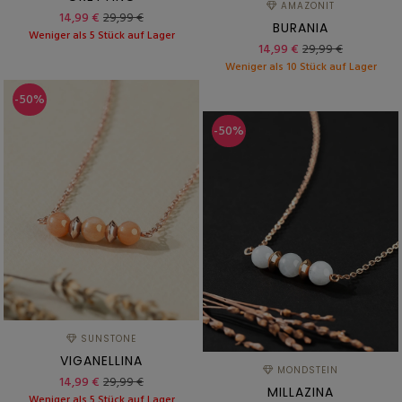
AMAZONIT
14,99 €
29,99 €
BURANIA
Weniger als 5 Stück auf Lager
14,99 €
29,99 €
Weniger als 10 Stück auf Lager
-50%
-50%
SUNSTONE
VIGANELLINA
MONDSTEIN
14,99 €
29,99 €
MILLAZINA
Weniger als 5 Stück auf Lager