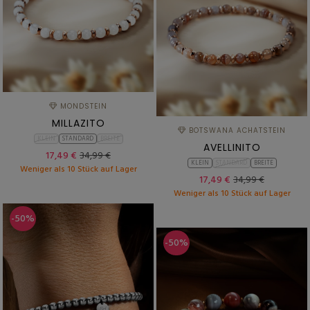
MONDSTEIN
MILLAZITO
BOTSWANA ACHATSTEIN
KLEIN
STANDARD
BREITE
AVELLINITO
17,49 €
34,99 €
KLEIN
STANDARD
BREITE
Weniger als 10 Stück auf Lager
17,49 €
34,99 €
Weniger als 10 Stück auf Lager
-50%
-50%