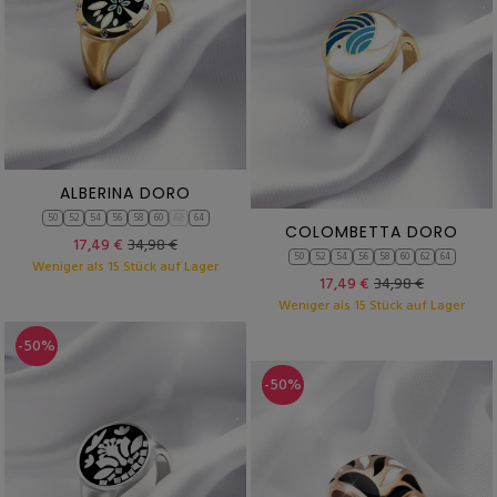
ALBERINA DORO
50
52
54
56
58
60
62
64
COLOMBETTA DORO
17,49 €
34,98 €
50
52
54
56
58
60
62
64
Weniger als 15 Stück auf Lager
17,49 €
34,98 €
Weniger als 15 Stück auf Lager
-50%
-50%