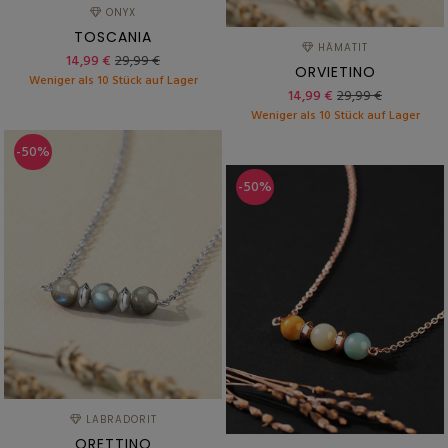
ONYX
TOSCANIA
HÄMATIT
14,99 €
29,99 €
ORVIETINO
Weniger als 10 Stück auf Lager
14,99 €
29,99 €
Weniger als 10 Stück auf Lager
-50%
-50%
LABRADORIT
ORETTINO