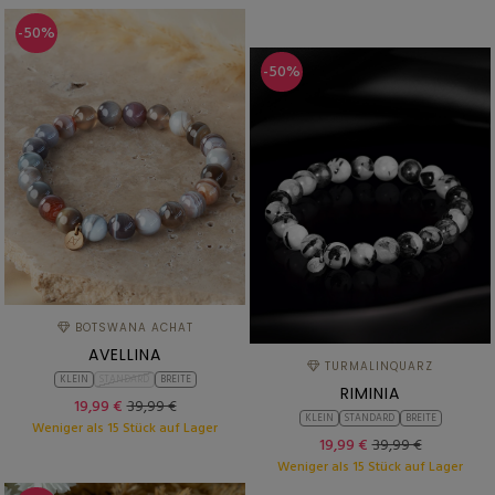
-50%
-50%
BOTSWANA ACHAT
AVELLINA
TURMALINQUARZ
KLEIN
STANDARD
BREITE
RIMINIA
19,99 €
39,99 €
KLEIN
STANDARD
BREITE
Weniger als 15 Stück auf Lager
19,99 €
39,99 €
Weniger als 15 Stück auf Lager