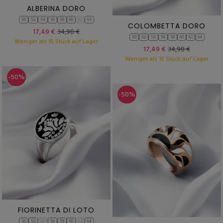
ALBERINA DORO
50
52
54
56
58
60
62
64
COLOMBETTA DORO
17,49 €
34,98 €
50
52
54
56
58
60
62
64
Weniger als 15 Stück auf Lager
17,49 €
34,98 €
Weniger als 15 Stück auf Lager
-50%
-50%
FIORINETTA DI LOTO
50
52
54
56
58
60
62
64