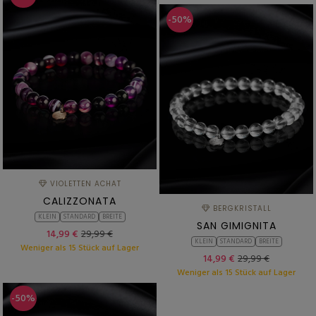
-50%
VIOLETTEN ACHAT
CALIZZONATA
BERGKRISTALL
KLEIN
STANDARD
BREITE
SAN GIMIGNITA
14,99 €
29,99 €
KLEIN
STANDARD
BREITE
Weniger als 15 Stück auf Lager
14,99 €
29,99 €
Weniger als 15 Stück auf Lager
-50%