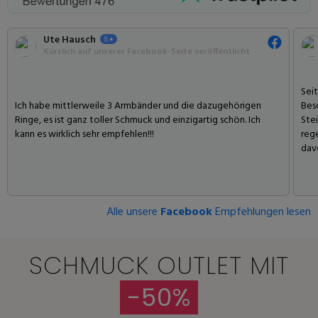
Ute Hausch
Kürzlich auf unserer Facebook-Seite veröffentlicht
Seit
Ich habe mittlerweile 3 Armbänder und die dazugehörigen
Bes
Ringe, es ist ganz toller Schmuck und einzigartig schön. Ich
Stei
kann es wirklich sehr empfehlen!!!
reg
dav
Alle unsere
Facebook
Empfehlungen lesen
SCHMUCK OUTLET MIT
-50%