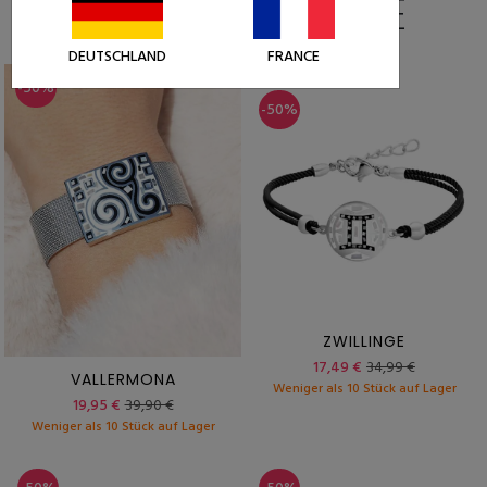
DIE ESSENTIELLE
DEUTSCHLAND
FRANCE
-50%
-50%
ZWILLINGE
17,49 €
34,99 €
VALLERMONA
Weniger als 10 Stück auf Lager
19,95 €
39,90 €
Weniger als 10 Stück auf Lager