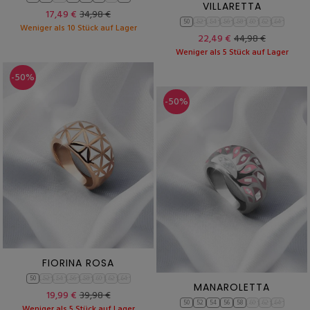
VILLARETTA
17,49 €
34,98 €
50
52
54
56
58
60
62
64
Weniger als 10 Stück auf Lager
22,49 €
44,98 €
Weniger als 5 Stück auf Lager
-50%
-50%
FIORINA ROSA
50
52
54
56
58
60
62
64
MANAROLETTA
19,99 €
39,98 €
50
52
54
56
58
60
62
64
Weniger als 5 Stück auf Lager