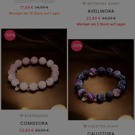
KLEIN
STANDARD
BREITE
BOTSWANA ACHAT
17,49 €
34,99 €
AVELLINORA
Weniger als 10 Stück auf Lager
22,49 €
44,99 €
Weniger als 5 Stück auf Lager
-50%
-50%
ROSENQUARZ
COMISSORA
VIOLETTEN ACHAT
22,49 €
44,99 €
CALLIZZORA