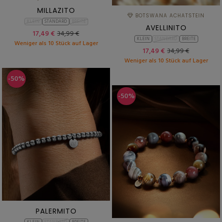
MILLAZITO
BOTSWANA ACHATSTEIN
KLEIN
STANDARD
BREITE
AVELLINITO
17,49 €
34,99 €
KLEIN
STANDARD
BREITE
Weniger als 10 Stück auf Lager
17,49 €
34,99 €
Weniger als 10 Stück auf Lager
-50%
-50%
PALERMITO