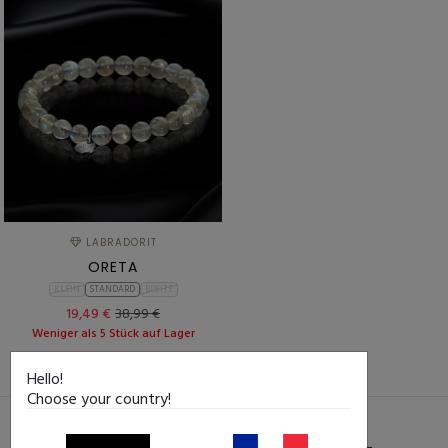
LABRADORIT
ORETA
KLEIN
STANDARD
BREITE
19,49 €
38,99 €
Weniger als 5 Stück auf Lager
Hello!
Choose your country!