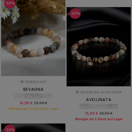
-50%
-50%
FEDERACHAT
BEVAGNA
BOTSWANA ACHATSTEIN
KLEIN
STANDARD
BREITE
AVELLINATA
14,99 €
29,99 €
KLEIN
STANDARD
BREITE
Weniger als 15 Stück auf Lager
14,99 €
29,99 €
Weniger als 5 Stück auf Lager
-50%