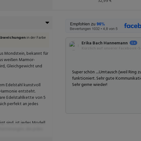
32,99 €
 Abweichungen
in der Farbe
Erika Bach Hannemann
Kürzlich auf unserer Facebook-Se
us Mondstein, bekannt für
aus weißen Marmor-
wird, Gleichgewicht und
Super schön .....Umtausch (weil Ring
funktioniert. Sehr gute Kommunikati
Sehr gerne wieder!
m Edelstahl kunstvoll
Harmonie entsteht.
are Edelstahlkette von 5
ich perfekt an jedes
t sind, ist jedes Modell
hattierungen, die jedes