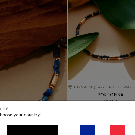
TURMALINQUARZ UND SCHWARZ
PORTOFINA
32,99 €
ello!
hoose your country!