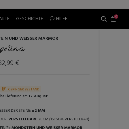
0
ARTE
GESCHICHTE
HILFE
EIN UND WEISSER MARMOR
igolina
32,99 €
GERINGER BESTAND
che Lieferung am
12. August
SSER DER STEINE:
±2 MM
DER:
VERSTELLBARE
20CM (15+5CM VERSTELLBAR)
IN(E):
MONDSTEIN UND WEISSER MARMOR