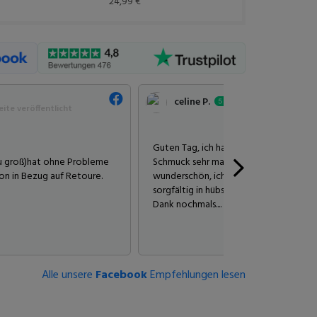
24,99 €
celine P.
ite veröffentlicht
Guten Tag, ich habe schon mehrmals best
 zu groß)hat ohne Probleme
Schmuck sehr mag, Armbänder, Ringe un
on in Bezug auf Retoure.
wunderschön, ich liebe sie... Die Beste
sorgfältig in hübschen kleinen Tütchen 
Dank nochmals....
Alle unsere
Facebook
Empfehlungen lesen