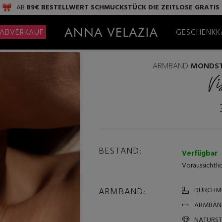
AB
89€ BESTELLWERT
SCHMUCKSTÜCK DIE ZEITLOSE
GRATIS
ABVERKAUF
GESCHENKK
ARMBAND
MONDST
V
BESTAND:
Verfügbar
Voraussichtli
ARMBAND:
DURCHME
ARMBÄN
NATURSTE