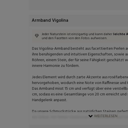
Armband Vigolina
Jeder Naturstein ist einzigartig und kann daher
leichte
und den Facetten von den Fotos aufweisen.
Das Vigolina-Armband besteht aus facettierten Perlen a
ihre beruhigenden und intuitiven Eigenschaften, sowie 
Röhren, einem Stein, der für seine Fähigkeit geschätzt 
innere Harmonie zu fördern.
Jedes Element wird durch zarte Akzente aus roséfarbene
hervorgehoben, wodurch eine Note von Raffinesse und 
Das Armband misst 15 cm und verfügt über eine verstellb
cm, sodass es eine Gesamtlänge von 20 cm erreicht und s
Handgelenk anpasst.
Da unsere Schmuckstücke aus natürlichen Steinen gefertig
WEITERLESEN
ein Unikat, mit feinen Variationen in Farbnuancen und Sc
Stück besonders und einzigartig machen.