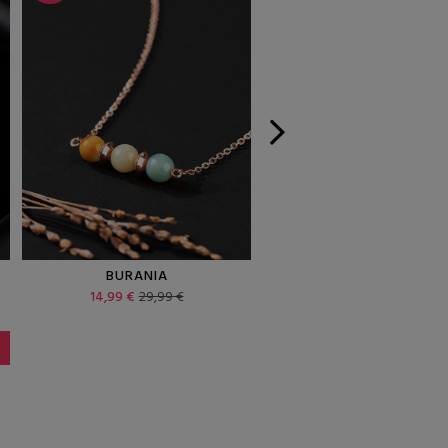
BURANIA
FIORINIO ROSA
14,99 €
29,99 €
19,99 €
39,99 €