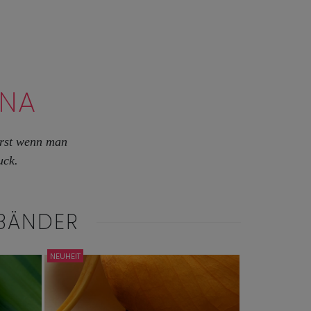
NNA
 Erst wenn man
uck.
BÄNDER
NEUHEIT