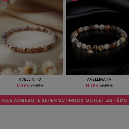
AVELLINITO
AVELLINATA
17,49 €
34,99 €
14,99 €
29,99 €
ALLE ANGEBOTE SEHEN
SCHMUCK OUTLET ZU
-50%