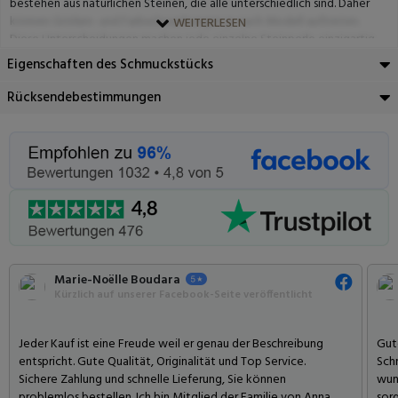
bestehen aus natürlichen Steinen, die alle unterschiedlich sind. Daher
können Größen- und Farbschwankungen je nach Modell auftreten.
WEITERLESEN
Diese Unterscheidungen machen jede einzelne Steinperle einzigartig.
Eigenschaften des Schmuckstücks
Rücksendebestimmungen
Marie-Noëlle Boudara
Kürzlich auf unserer Facebook-Seite veröffentlicht
Jeder Kauf ist eine Freude weil er genau der Beschreibung
Gute
entspricht. Gute Qualität, Originalität und Top Service.
Sch
Sichere Zahlung und schnelle Lieferung, Sie können
wund
problemlos bestellen. Ich bin Mitglied der Familie von Anna,
sorg