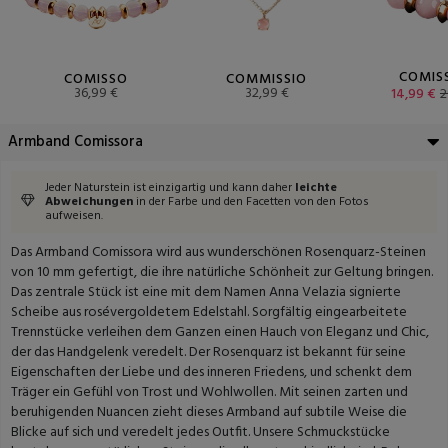
COMIS
COMISSO
COMMISSIO
36,99 €
32,99 €
14,99 €
2
Armband Comissora
Jeder Naturstein ist einzigartig und kann daher
leichte
Abweichungen
in der Farbe und den Facetten von den Fotos
aufweisen.
Das Armband Comissora wird aus wunderschönen Rosenquarz-Steinen
von 10 mm gefertigt, die ihre natürliche Schönheit zur Geltung bringen.
Das zentrale Stück ist eine mit dem Namen Anna Velazia signierte
Scheibe aus rosévergoldetem Edelstahl. Sorgfältig eingearbeitete
Trennstücke verleihen dem Ganzen einen Hauch von Eleganz und Chic,
der das Handgelenk veredelt. Der Rosenquarz ist bekannt für seine
Eigenschaften der Liebe und des inneren Friedens, und schenkt dem
Träger ein Gefühl von Trost und Wohlwollen. Mit seinen zarten und
beruhigenden Nuancen zieht dieses Armband auf subtile Weise die
Blicke auf sich und veredelt jedes Outfit. Unsere Schmuckstücke