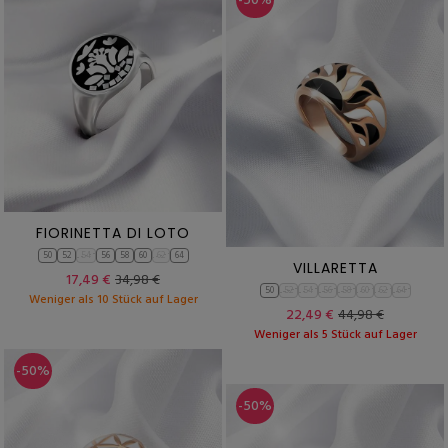
-50%
FIORINETTA DI LOTO
50
52
54
56
58
60
62
64
VILLARETTA
17,49 €
34,98 €
50
52
54
56
58
60
62
64
Weniger als 10 Stück auf Lager
22,49 €
44,98 €
Weniger als 5 Stück auf Lager
-50%
-50%