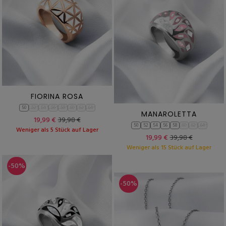
FIORINA ROSA
50
52
54
56
58
60
62
64
MANAROLETTA
19,99 €
39,98 €
50
52
54
56
58
60
62
64
Weniger als 5 Stück auf Lager
19,99 €
39,98 €
Weniger als 15 Stück auf Lager
-50%
-50%