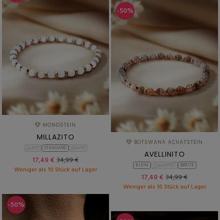
-50%
MONDSTEIN
MILLAZITO
BOTSWANA ACHATSTEIN
KLEIN
STANDARD
BREITE
AVELLINITO
17,49 €
34,99 €
KLEIN
STANDARD
BREITE
Weniger als 10 Stück auf Lager
17,49 €
34,99 €
Weniger als 10 Stück auf Lager
-50%