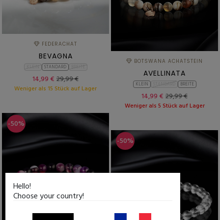
FEDERACHAT
BEVAGNA
BOTSWANA ACHATSTEIN
KLEIN
STANDARD
BREITE
AVELLINATA
14,99 €
29,99 €
KLEIN
STANDARD
BREITE
Weniger als 15 Stück auf Lager
14,99 €
29,99 €
Weniger als 5 Stück auf Lager
-50%
-50%
Hello!
Choose your country!