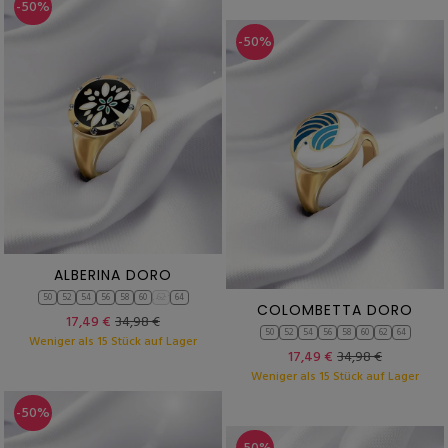
-50%
-50%
ALBERINA DORO
50
52
54
56
58
60
62
64
COLOMBETTA DORO
17,49 €
34,98 €
50
52
54
56
58
60
62
64
Weniger als 15 Stück auf Lager
17,49 €
34,98 €
Weniger als 15 Stück auf Lager
-50%