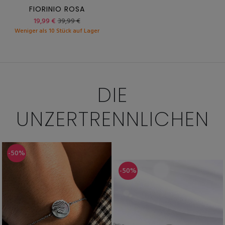
FIORINIO ROSA
19,99 €
39,99 €
Weniger als 10 Stück auf Lager
DIE
UNZERTRENNLICHEN
-50%
-50%