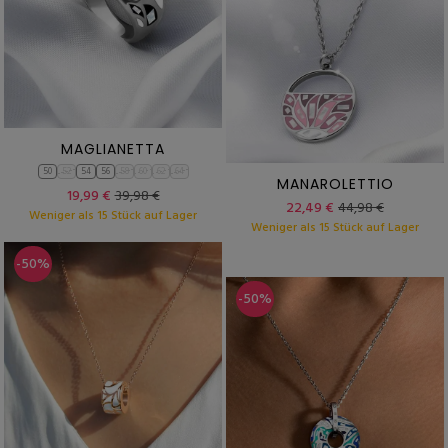
MAGLIANETTA
50
52
54
56
58
60
62
64
MANAROLETTIO
19,99 €
39,98 €
22,49 €
44,98 €
Weniger als 15 Stück auf Lager
Weniger als 15 Stück auf Lager
-50%
-50%