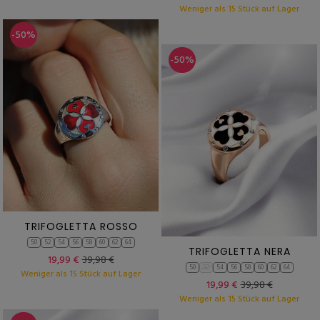
Weniger als 15 Stück auf Lager
-50%
-50%
TRIFOGLETTA ROSSO
50
52
54
56
58
60
62
64
TRIFOGLETTA NERA
19,99 €
39,98 €
50
52
54
56
58
60
62
64
Weniger als 15 Stück auf Lager
19,99 €
39,98 €
Weniger als 15 Stück auf Lager