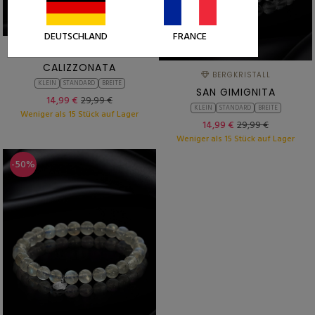
DEUTSCHLAND
FRANCE
VIOLETTEN ACHAT
CALIZZONATA
BERGKRISTALL
KLEIN
STANDARD
BREITE
SAN GIMIGNITA
14,99 €
29,99 €
KLEIN
STANDARD
BREITE
Weniger als 15 Stück auf Lager
14,99 €
29,99 €
Weniger als 15 Stück auf Lager
-50%