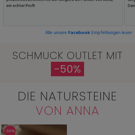
ein echter Profi!
Dank
Alle unsere
Facebook
Empfehlungen lesen
SCHMUCK OUTLET MIT
-50%
DIE NATURSTEINE
VON ANNA
-50%