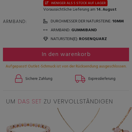
WENIGER ALS 5 STÜCK AUF LAGER
Voraussichtliche Lieferung am
14. August
DURCHMESSER DER NATURSTEINE:
10MM
ARMBAND:
ARMBAND:
GUMMIBAND
NATURSTEIN(E):
ROSENQUARZ
In den warenkorb
Aufgepasst! Outlet-Schmuck ist von der Rücksendung ausgeschlossen.
Sichere Zahlung
Expresslieferung
UM
DAS SET
ZU VERVOLLSTÄNDIGEN