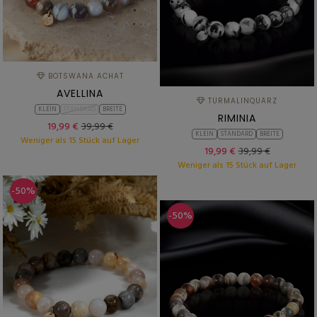
BOTSWANA ACHAT
AVELLINA
TURMALINQUARZ
KLEIN
STANDARD
BREITE
RIMINIA
19,99 €
39,99 €
KLEIN
STANDARD
BREITE
Weniger als 15 Stück auf Lager
19,99 €
39,99 €
Weniger als 15 Stück auf Lager
-50%
-50%