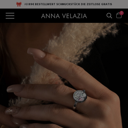
AB
89€ BESTELLWERT
SCHMUCKSTÜCK DIE ZEITLOSE
GRATIS
0