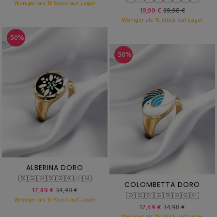
Weniger als 15 Stück auf Lager
19,99 €
39,98 €
Weniger als 15 Stück auf Lager
-50%
-50%
ALBERINA DORO
50
52
54
56
58
60
62
64
COLOMBETTA DORO
17,49 €
34,98 €
50
52
54
56
58
60
62
64
Weniger als 15 Stück auf Lager
17,49 €
34,98 €