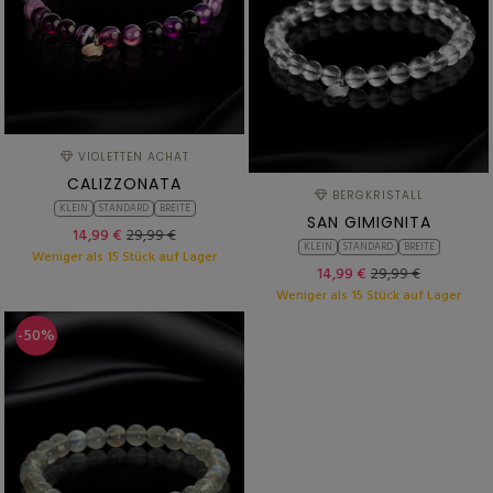
VIOLETTEN ACHAT
CALIZZONATA
BERGKRISTALL
KLEIN
STANDARD
BREITE
SAN GIMIGNITA
14,99 €
29,99 €
KLEIN
STANDARD
BREITE
Weniger als 15 Stück auf Lager
14,99 €
29,99 €
Weniger als 15 Stück auf Lager
-50%