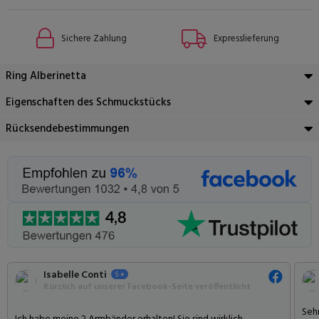
Sichere Zahlung
Expresslieferung
Ring Alberinetta
Eigenschaften des Schmuckstücks
Rücksendebestimmungen
Isabelle Conti
Kürzlich auf unserer Facebook-Seite veröffentlicht
Sehr