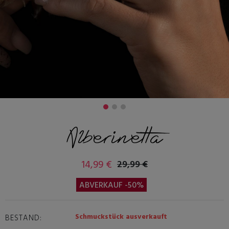
Alberinetta
14,99 €
29,99 €
ABVERKAUF -50%
Schmuckstück ausverkauft
BESTAND: