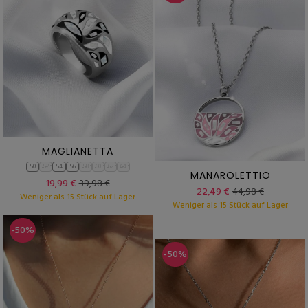
MAGLIANETTA
50
52
54
56
58
60
62
64
MANAROLETTIO
19,99 €
39,98 €
22,49 €
44,98 €
Weniger als 15 Stück auf Lager
Weniger als 15 Stück auf Lager
-50%
-50%