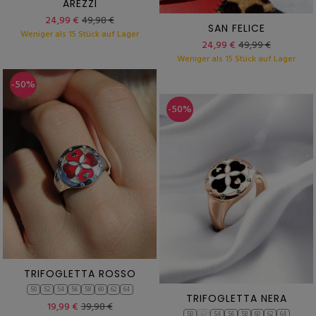
AREZZI
24,99 €
49,98 €
SAN FELICE
Weniger als 15 Stück auf Lager
24,99 €
49,99 €
Weniger als 15 Stück auf Lager
-50%
-50%
TRIFOGLETTA ROSSO
50
52
54
56
58
60
62
64
TRIFOGLETTA NERA
19,99 €
39,98 €
50
52
54
56
58
60
62
64