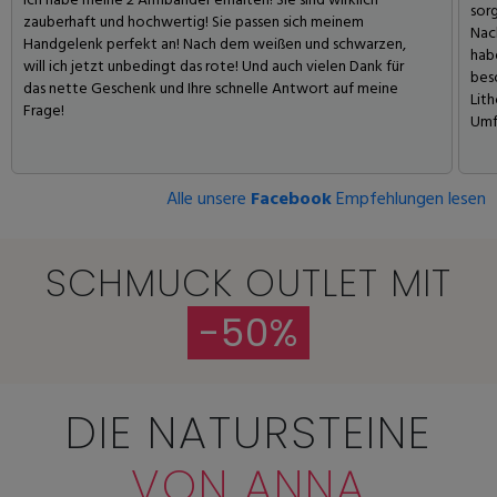
Ich habe meine 2 Armbänder erhalten! Sie sind wirklich
sorg
zauberhaft und hochwertig! Sie passen sich meinem
Nac
Handgelenk perfekt an! Nach dem weißen und schwarzen,
habe
will ich jetzt unbedingt das rote! Und auch vielen Dank für
bes
das nette Geschenk und Ihre schnelle Antwort auf meine
Lit
Frage!
Umf
Alle unsere
Facebook
Empfehlungen lesen
SCHMUCK OUTLET MIT
-50%
DIE NATURSTEINE
VON ANNA