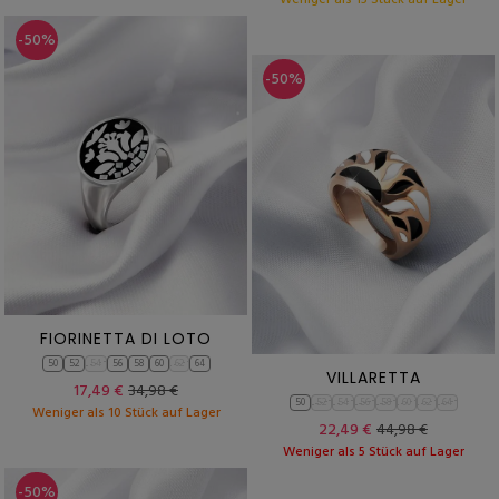
Weniger als 15 Stück auf Lager
-50%
-50%
FIORINETTA DI LOTO
50
52
54
56
58
60
62
64
VILLARETTA
17,49 €
34,98 €
50
52
54
56
58
60
62
64
Weniger als 10 Stück auf Lager
22,49 €
44,98 €
Weniger als 5 Stück auf Lager
-50%