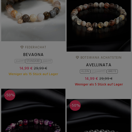
FEDERACHAT
BEVAGNA
BOTSWANA ACHATSTEIN
KLEIN
STANDARD
BREITE
AVELLINATA
14,99 €
29,99 €
KLEIN
STANDARD
BREITE
Weniger als 15 Stück auf Lager
14,99 €
29,99 €
Weniger als 5 Stück auf Lager
-50%
-50%