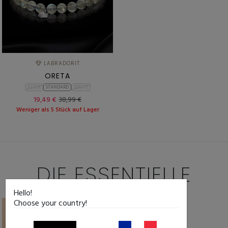
LABRADORIT
ORETA
KLEIN
STANDARD
BREITE
19,49 €
38,99 €
Weniger als 5 Stück auf Lager
DIE ESSENTIELLE
Hello!
Choose your country!
-50%
-50%