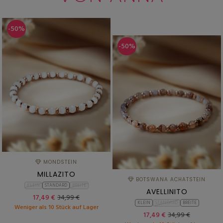
-50%
-50%
MONDSTEIN
MILLAZITO
BOTSWANA ACHATSTEIN
KLEIN
STANDARD
BREITE
AVELLINITO
17,49 €
34,99 €
KLEIN
STANDARD
BREITE
Weniger als 10 Stück auf Lager
17,49 €
34,99 €