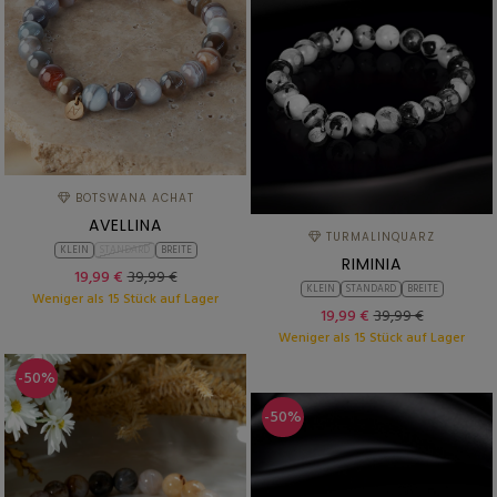
BOTSWANA ACHAT
AVELLINA
TURMALINQUARZ
KLEIN
STANDARD
BREITE
RIMINIA
19,99 €
39,99 €
KLEIN
STANDARD
BREITE
Weniger als 15 Stück auf Lager
19,99 €
39,99 €
Weniger als 15 Stück auf Lager
-50%
-50%