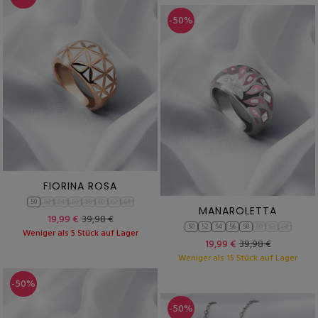
-50%
FIORINA ROSA
50
52
54
56
58
60
62
64
MANAROLETTA
19,99 €
39,98 €
50
52
54
56
58
60
62
64
Weniger als 5 Stück auf Lager
19,99 €
39,98 €
Weniger als 15 Stück auf Lager
-50%
-50%