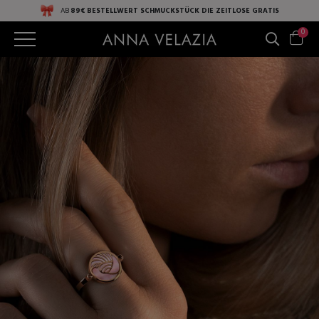
AB
89€ BESTELLWERT
SCHMUCKSTÜCK DIE ZEITLOSE
GRATIS
0