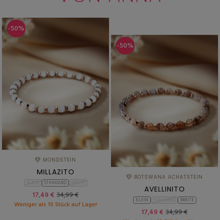
-50%
-50%
MONDSTEIN
MILLAZITO
BOTSWANA ACHATSTEIN
KLEIN
STANDARD
BREITE
AVELLINITO
17,49 €
34,99 €
KLEIN
STANDARD
BREITE
Weniger als 10 Stück auf Lager
17,49 €
34,99 €