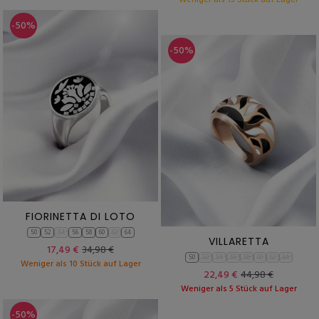
Weniger als 15 Stück auf Lager
-50%
-50%
FIORINETTA DI LOTO
50
52
54
56
58
60
62
64
VILLARETTA
17,49 €
34,98 €
50
52
54
56
58
60
62
64
Weniger als 10 Stück auf Lager
22,49 €
44,98 €
Weniger als 5 Stück auf Lager
-50%