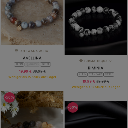
BOTSWANA ACHAT
AVELLINA
TURMALINQUARZ
KLEIN
STANDARD
BREITE
RIMINIA
19,99 €
39,99 €
KLEIN
STANDARD
BREITE
Weniger als 15 Stück auf Lager
19,99 €
39,99 €
Weniger als 15 Stück auf Lager
-50%
-50%