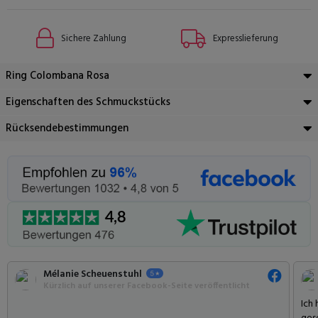
Sichere Zahlung
Expresslieferung
Ring Colombana Rosa
Eigenschaften des Schmuckstücks
Rücksendebestimmungen
Mélanie Scheuenstuhl
Kürzlich auf unserer Facebook-Seite veröffentlicht
Ich