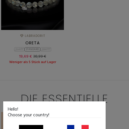
LABRADORIT
ORETA
KLEIN
STANDARD
BREITE
19,49 €
38,99 €
Weniger als 5 Stück auf Lager
DIE ESSENTIELLE
Hello!
Choose your country!
-50%
-50%