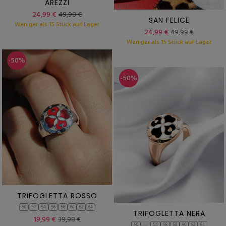
AREZZI
24,99 €
49,98 €
SAN FELICE
Weniger als 15 Stück auf Lager
24,99 €
49,99 €
Weniger als 15 Stück auf Lager
-50%
-50%
TRIFOGLETTA ROSSO
50
52
54
56
58
60
62
64
TRIFOGLETTA NERA
19,99 €
39,98 €
50
52
54
56
58
60
62
64