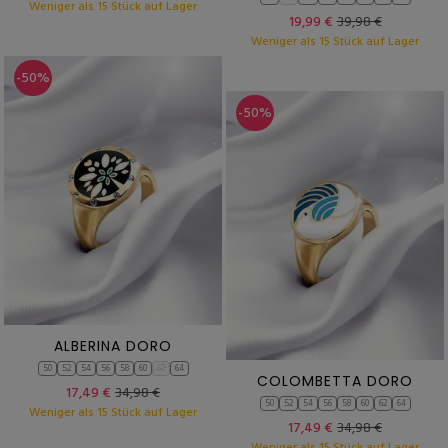
Weniger als 15 Stück auf Lager
19,99 €
39,98 €
Weniger als 15 Stück auf Lager
-50%
-50%
ALBERINA DORO
50
52
54
56
58
60
62
64
COLOMBETTA DORO
17,49 €
34,98 €
50
52
54
56
58
60
62
64
Weniger als 15 Stück auf Lager
17,49 €
34,98 €