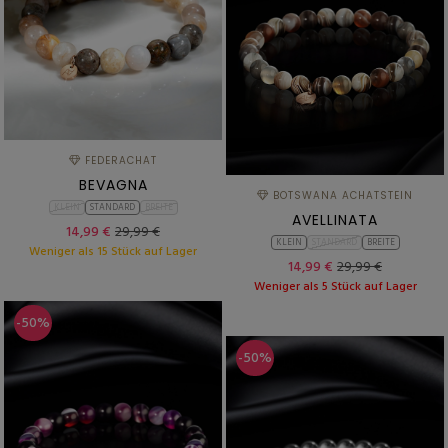
FEDERACHAT
BEVAGNA
BOTSWANA ACHATSTEIN
KLEIN
STANDARD
BREITE
AVELLINATA
14,99 €
29,99 €
KLEIN
STANDARD
BREITE
Weniger als 15 Stück auf Lager
14,99 €
29,99 €
Weniger als 5 Stück auf Lager
-50%
-50%