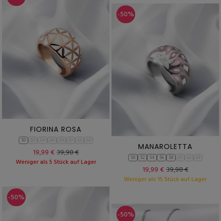
-50%
FIORINA ROSA
50
52
54
56
58
60
62
64
MANAROLETTA
19,99 €
39,98 €
50
52
54
56
58
60
62
64
Weniger als 5 Stück auf Lager
19,99 €
39,98 €
Weniger als 15 Stück auf Lager
-50%
-50%