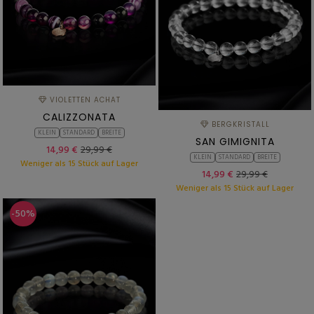
VIOLETTEN ACHAT
CALIZZONATA
BERGKRISTALL
KLEIN
STANDARD
BREITE
SAN GIMIGNITA
14,99 €
29,99 €
KLEIN
STANDARD
BREITE
Weniger als 15 Stück auf Lager
14,99 €
29,99 €
Weniger als 15 Stück auf Lager
-50%