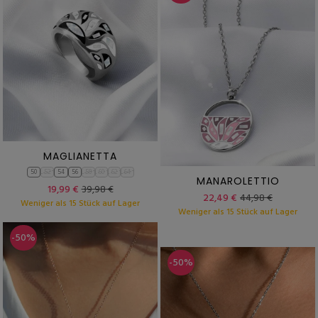
MAGLIANETTA
50
52
54
56
58
60
62
64
MANAROLETTIO
19,99 €
39,98 €
22,49 €
44,98 €
Weniger als 15 Stück auf Lager
Weniger als 15 Stück auf Lager
-50%
-50%