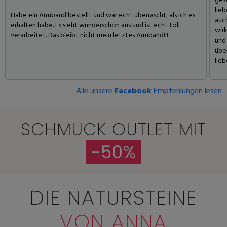
gese
lieb
Habe ein Armband bestellt und war echt überrascht, als ich es
auc
erhalten habe. Es sieht wunderschön aus und ist echt toll
wirk
verarbeitet. Das bleibt nicht mein letztes Armband!!!
und 
übe
lie
Alle unsere
Facebook
Empfehlungen lesen
SCHMUCK OUTLET MIT
-50%
DIE NATURSTEINE
VON ANNA