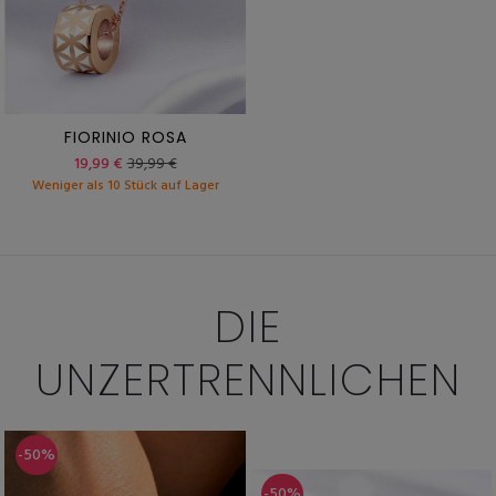
FIORINIO ROSA
19,99 €
39,99 €
Weniger als 10 Stück auf Lager
DIE
UNZERTRENNLICHEN
-50%
-50%