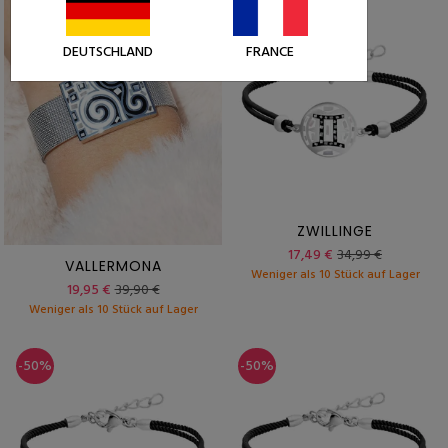
-50%
DEUTSCHLAND
FRANCE
ZWILLINGE
17,49 €
34,99 €
VALLERMONA
Weniger als 10 Stück auf Lager
19,95 €
39,90 €
Weniger als 10 Stück auf Lager
-50%
-50%