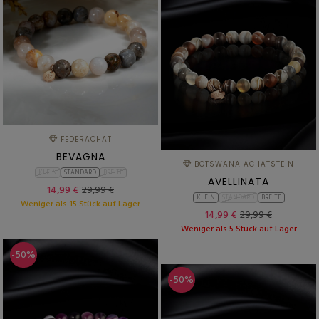
FEDERACHAT
BEVAGNA
BOTSWANA ACHATSTEIN
KLEIN
STANDARD
BREITE
AVELLINATA
14,99 €
29,99 €
KLEIN
STANDARD
BREITE
Weniger als 15 Stück auf Lager
14,99 €
29,99 €
Weniger als 5 Stück auf Lager
-50%
-50%