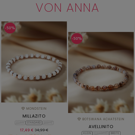
VON ANNA
-50%
-50%
MONDSTEIN
MILLAZITO
BOTSWANA ACHATSTEIN
KLEIN
STANDARD
BREITE
AVELLINITO
17,49 €
34,99 €
KLEIN
STANDARD
BREITE