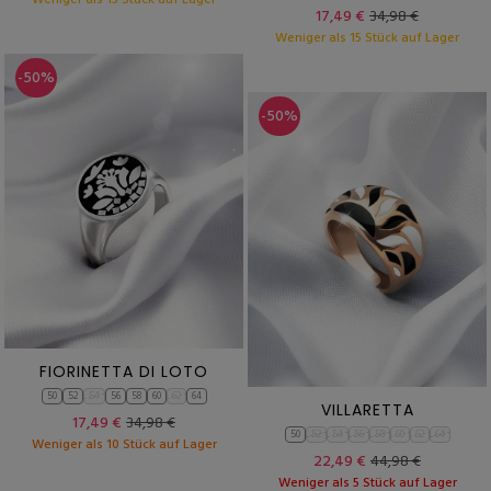
Weniger als 15 Stück auf Lager
17,49 €
34,98 €
Weniger als 15 Stück auf Lager
-50%
-50%
FIORINETTA DI LOTO
50
52
54
56
58
60
62
64
VILLARETTA
17,49 €
34,98 €
50
52
54
56
58
60
62
64
Weniger als 10 Stück auf Lager
22,49 €
44,98 €
Weniger als 5 Stück auf Lager