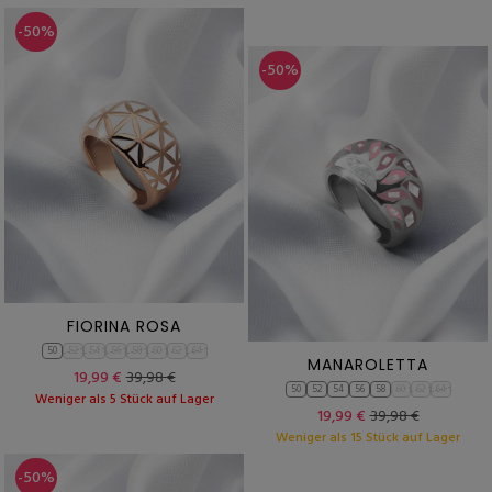
-50%
-50%
FIORINA ROSA
50
52
54
56
58
60
62
64
MANAROLETTA
19,99 €
39,98 €
50
52
54
56
58
60
62
64
Weniger als 5 Stück auf Lager
19,99 €
39,98 €
Weniger als 15 Stück auf Lager
-50%