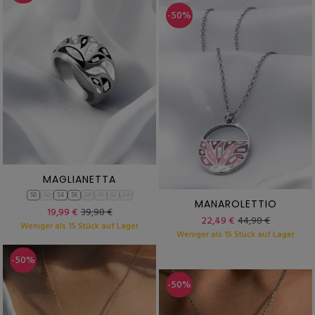
-50%
MAGLIANETTA
50
52
54
56
58
60
62
64
MANAROLETTIO
19,99 €
39,98 €
22,49 €
44,98 €
Weniger als 15 Stück auf Lager
Weniger als 15 Stück auf Lager
-50%
-50%