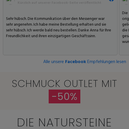
Kürzlich auf unserer Facebook-Seite veröffentlicht
Die
Sehr hübsch. Die Kommunikation über den Messenger war
ori
sehr angenehm. Ich habe meine Bestellung erhalten und sie
geli
sehr hübsch. Ich werde bald neu bestellen. Danke Anna für Ihre
die
Freundlichkeit und ihren einzigartigen Geschäftssinn.
gesa
wun
Alle unsere
Facebook
Empfehlungen lesen
SCHMUCK OUTLET MIT
-50%
DIE NATURSTEINE