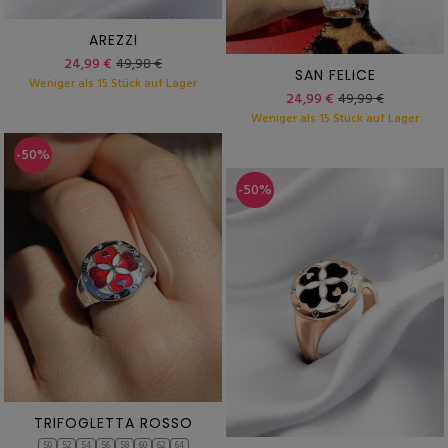
AREZZI
24,99 €
49,98 €
SAN FELICE
Weniger als 15 Stück auf Lager
24,99 €
49,99 €
Weniger als 15 Stück auf Lager
-50%
-50%
TRIFOGLETTA ROSSO
50
52
54
56
58
60
62
64