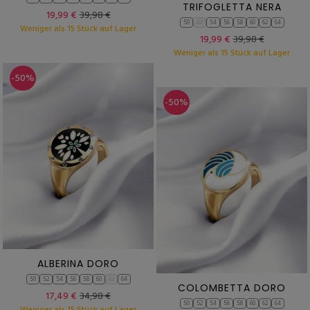
TRIFOGLETTA NERA
19,99 €
39,98 €
50
52
54
56
58
60
62
64
Weniger als 15 Stück auf Lager
19,99 €
39,98 €
Weniger als 15 Stück auf Lager
-50%
-50%
ALBERINA DORO
50
52
54
56
58
60
62
64
COLOMBETTA DORO
17,49 €
34,98 €
50
52
54
56
58
60
62
64