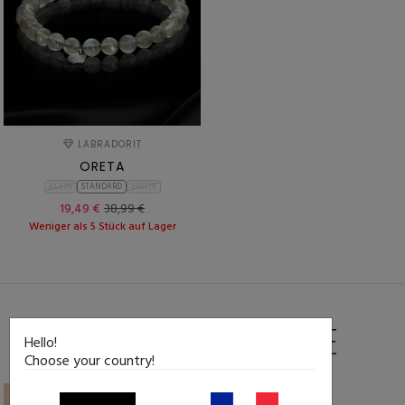
LABRADORIT
ORETA
KLEIN
STANDARD
BREITE
19,49 €
38,99 €
Weniger als 5 Stück auf Lager
DIE ESSENTIELLE
Hello!
Choose your country!
-50%