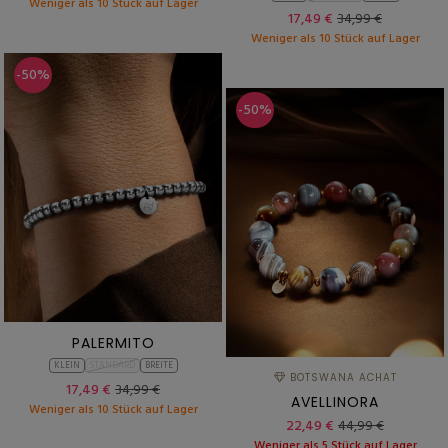
Weniger als 10 Stück auf Lager
17,49 €
34,99 €
Weniger als 10 Stück auf Lager
-50%
-50%
PALERMITO
KLEIN
STANDARD
BREITE
BOTSWANA ACHAT
17,49 €
34,99 €
AVELLINORA
Weniger als 10 Stück auf Lager
22,49 €
44,99 €
Weniger als 5 Stück auf Lager