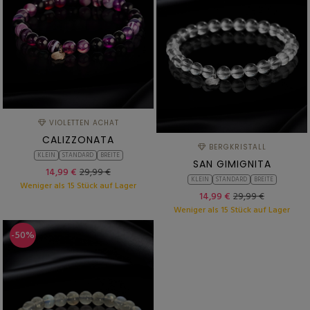
VIOLETTEN ACHAT
CALIZZONATA
BERGKRISTALL
KLEIN
STANDARD
BREITE
SAN GIMIGNITA
14,99 €
29,99 €
KLEIN
STANDARD
BREITE
Weniger als 15 Stück auf Lager
14,99 €
29,99 €
Weniger als 15 Stück auf Lager
-50%