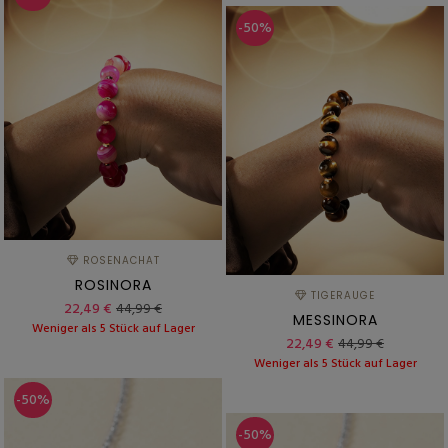
-50%
ROSENACHAT
ROSINORA
TIGERAUGE
22,49 €
44,99 €
MESSINORA
Weniger als 5 Stück auf Lager
22,49 €
44,99 €
Weniger als 5 Stück auf Lager
-50%
-50%