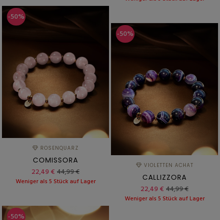
-50%
-50%
ROSENQUARZ
COMISSORA
VIOLETTEN ACHAT
22,49 €
44,99 €
CALLIZZORA
Weniger als 5 Stück auf Lager
22,49 €
44,99 €
Weniger als 5 Stück auf Lager
-50%