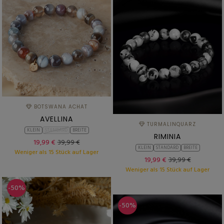
BOTSWANA ACHAT
AVELLINA
TURMALINQUARZ
KLEIN
STANDARD
BREITE
RIMINIA
19,99 €
39,99 €
KLEIN
STANDARD
BREITE
Weniger als 15 Stück auf Lager
19,99 €
39,99 €
Weniger als 15 Stück auf Lager
-50%
-50%