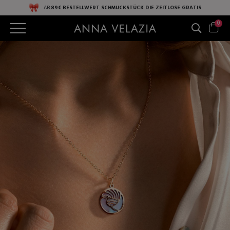
AB
89€ BESTELLWERT
SCHMUCKSTÜCK DIE ZEITLOSE
GRATIS
0